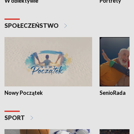
W obiektywie
Portrety
SPOŁECZEŃSTWO
Nowy Początek
SenioRada
SPORT