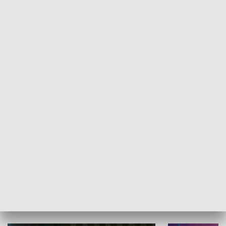
Informator kulturalny
Drzwi do kult
TECHNIKA I MOTORYZACJA
WYPOCZYNEK I REKREACJA