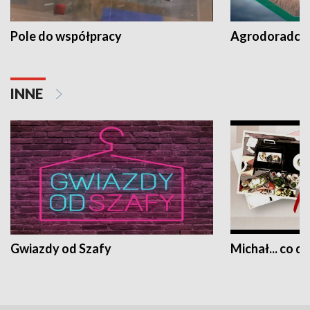
Pole do współpracy
Agrodoradcy 
INNE
Gwiazdy od Szafy
Michał... co dz