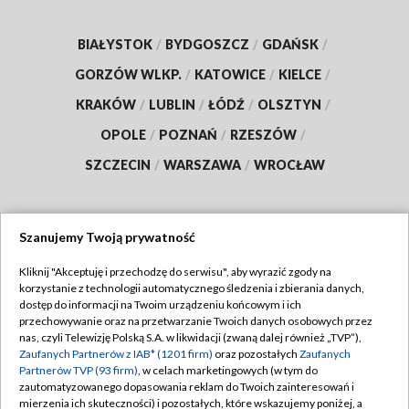
BIAŁYSTOK
/
BYDGOSZCZ
/
GDAŃSK
/
GORZÓW WLKP.
/
KATOWICE
/
KIELCE
/
KRAKÓW
/
LUBLIN
/
ŁÓDŹ
/
OLSZTYN
/
OPOLE
/
POZNAŃ
/
RZESZÓW
/
SZCZECIN
/
WARSZAWA
/
WROCŁAW
Szanujemy Twoją prywatność
Dołącz do nas:
Kliknij "Akceptuję i przechodzę do serwisu", aby wyrazić zgody na
korzystanie z technologii automatycznego śledzenia i zbierania danych,
TVP
dostęp do informacji na Twoim urządzeniu końcowym i ich
Abonament TVP
przechowywanie oraz na przetwarzanie Twoich danych osobowych przez
Regulamin TVP
nas, czyli Telewizję Polską S.A. w likwidacji (zwaną dalej również „TVP”),
Emisja w TVP
Zaufanych Partnerów z IAB* (1201 firm)
oraz pozostałych
Zaufanych
Polityka prywatności
Partnerów TVP (93 firm)
, w celach marketingowych (w tym do
Centrum informacji TVP
Moje zgody
zautomatyzowanego dopasowania reklam do Twoich zainteresowań i
mierzenia ich skuteczności) i pozostałych, które wskazujemy poniżej, a