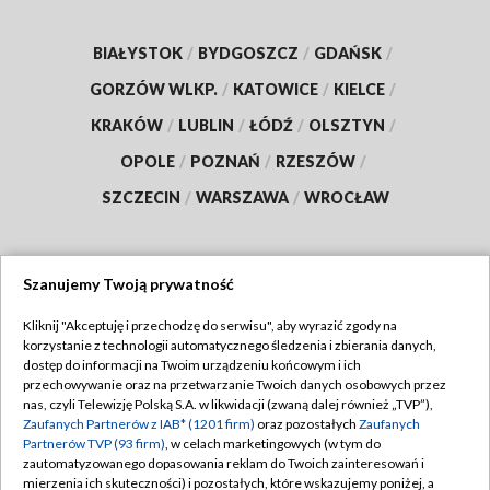
BIAŁYSTOK
/
BYDGOSZCZ
/
GDAŃSK
/
GORZÓW WLKP.
/
KATOWICE
/
KIELCE
/
KRAKÓW
/
LUBLIN
/
ŁÓDŹ
/
OLSZTYN
/
OPOLE
/
POZNAŃ
/
RZESZÓW
/
SZCZECIN
/
WARSZAWA
/
WROCŁAW
Szanujemy Twoją prywatność
Dołącz do nas:
Kliknij "Akceptuję i przechodzę do serwisu", aby wyrazić zgody na
korzystanie z technologii automatycznego śledzenia i zbierania danych,
TVP
dostęp do informacji na Twoim urządzeniu końcowym i ich
Abonament TVP
przechowywanie oraz na przetwarzanie Twoich danych osobowych przez
Regulamin TVP
nas, czyli Telewizję Polską S.A. w likwidacji (zwaną dalej również „TVP”),
Emisja w TVP
Zaufanych Partnerów z IAB* (1201 firm)
oraz pozostałych
Zaufanych
Polityka prywatności
Partnerów TVP (93 firm)
, w celach marketingowych (w tym do
Centrum informacji TVP
Moje zgody
zautomatyzowanego dopasowania reklam do Twoich zainteresowań i
mierzenia ich skuteczności) i pozostałych, które wskazujemy poniżej, a