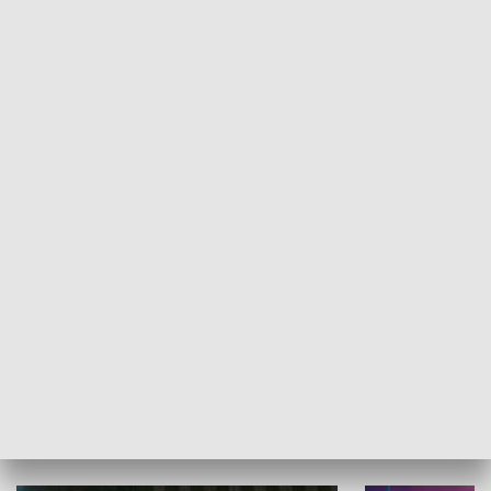
Informator kulturalny
Drzwi do kult
TECHNIKA I MOTORYZACJA
WYPOCZYNEK I REKREACJA