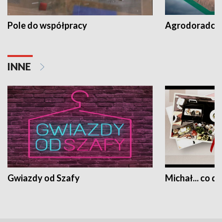
Pole do współpracy
Agrodoradcy 
INNE
Gwiazdy od Szafy
Michał... co dz