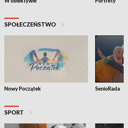
W obiektywie
Portrety
SPOŁECZEŃSTWO
Nowy Początek
SenioRada
SPORT