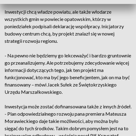
Inwestycji chcą władze powiatu, ale także włodarze
wszystkich gmin w powiecie opatowskim, którzy w
poniedziałek podpisali deklarację współpracy. Inicjatorzy
budowy centrum chcą, by projekt znalazł się w nowej
strategii rozwoju regionu.
- Na pewno nie będziemy go lekceważyć i bardzo gruntownie
go przeanalizujemy. Ale potrzebujemy zdecydowanie więcej
informacji dotyczących tego, jak ten projekt ma
funkcjonować, kto ma być jego beneficjentem, jak on ma być
finansowany – mówi Jacek Sułek ze Świętokrzyskiego
Urzędu Marszałkowskiego.
Inwestycja może zostać dofinansowana także z innych źródeł.
- Plan odpowiedzialnego rozwoju pana premiera Mateusza
Morawieckiego daje takie możliwości, aby można było
sięgać do tych środków. Takim dobrym pomysłem jest na to
krajowy plan odbudowy – wyjaśnia poseł PiS Krzysztof