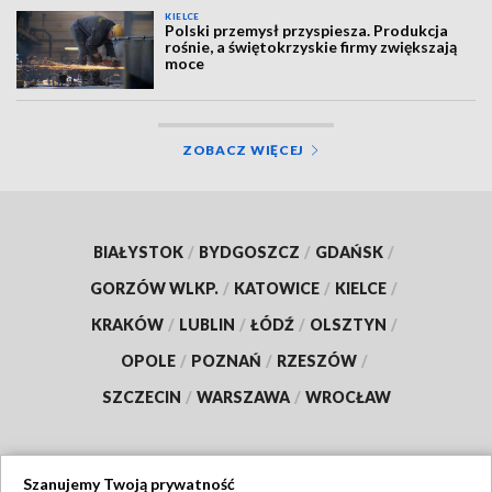
KIELCE
Polski przemysł przyspiesza. Produkcja
rośnie, a świętokrzyskie firmy zwiększają
moce
ZOBACZ WIĘCEJ
BIAŁYSTOK
/
BYDGOSZCZ
/
GDAŃSK
/
GORZÓW WLKP.
/
KATOWICE
/
KIELCE
/
KRAKÓW
/
LUBLIN
/
ŁÓDŹ
/
OLSZTYN
/
OPOLE
/
POZNAŃ
/
RZESZÓW
/
SZCZECIN
/
WARSZAWA
/
WROCŁAW
Szanujemy Twoją prywatność