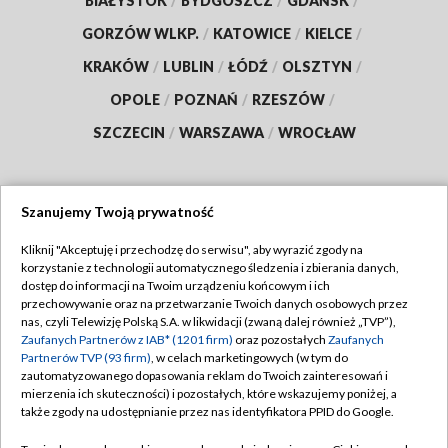
BIAŁYSTOK
/
BYDGOSZCZ
/
GDAŃSK
/
GORZÓW WLKP.
/
KATOWICE
/
KIELCE
/
KRAKÓW
/
LUBLIN
/
ŁÓDŹ
/
OLSZTYN
/
OPOLE
/
POZNAŃ
/
RZESZÓW
/
SZCZECIN
/
WARSZAWA
/
WROCŁAW
Szanujemy Twoją prywatność
Dołącz do nas:
Kliknij "Akceptuję i przechodzę do serwisu", aby wyrazić zgody na
korzystanie z technologii automatycznego śledzenia i zbierania danych,
TVP
dostęp do informacji na Twoim urządzeniu końcowym i ich
Abonament TVP
przechowywanie oraz na przetwarzanie Twoich danych osobowych przez
Regulamin TVP
nas, czyli Telewizję Polską S.A. w likwidacji (zwaną dalej również „TVP”),
Emisja w TVP
Polityka prywatności
Zaufanych Partnerów z IAB* (1201 firm)
oraz pozostałych
Zaufanych
Partnerów TVP (93 firm)
, w celach marketingowych (w tym do
Centrum informacji TVP
Moje zgody
zautomatyzowanego dopasowania reklam do Twoich zainteresowań i
mierzenia ich skuteczności) i pozostałych, które wskazujemy poniżej, a
Naziemna Telewizja Cyfrowa
Pomoc
także zgody na udostępnianie przez nas identyfikatora PPID do Google.
Sklep TVP
Biuro reklamy