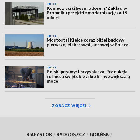
KIELCE
Koniec z uciążliwym odorem? Zakład w
Promniku przejdzie modernizację za 19
mln zł
KIELCE
Mostostal Kielce coraz bliżej budowy
pierwszej elektrowni jądrowej w Polsce
KIELCE
Polski przemysł przyspiesza. Produkcja
rośnie, a świętokrzyskie firmy zwiększają
moce
ZOBACZ WIĘCEJ
BIAŁYSTOK
/
BYDGOSZCZ
/
GDAŃSK
/