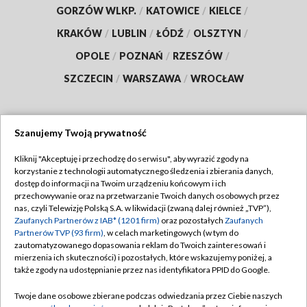
GORZÓW WLKP.
/
KATOWICE
/
KIELCE
/
KRAKÓW
/
LUBLIN
/
ŁÓDŹ
/
OLSZTYN
/
OPOLE
/
POZNAŃ
/
RZESZÓW
/
SZCZECIN
/
WARSZAWA
/
WROCŁAW
Szanujemy Twoją prywatność
Dołącz do nas:
Kliknij "Akceptuję i przechodzę do serwisu", aby wyrazić zgody na
korzystanie z technologii automatycznego śledzenia i zbierania danych,
TVP
dostęp do informacji na Twoim urządzeniu końcowym i ich
Abonament TVP
przechowywanie oraz na przetwarzanie Twoich danych osobowych przez
Regulamin TVP
nas, czyli Telewizję Polską S.A. w likwidacji (zwaną dalej również „TVP”),
Emisja w TVP
Polityka prywatności
Zaufanych Partnerów z IAB* (1201 firm)
oraz pozostałych
Zaufanych
Partnerów TVP (93 firm)
, w celach marketingowych (w tym do
Centrum informacji TVP
Moje zgody
zautomatyzowanego dopasowania reklam do Twoich zainteresowań i
mierzenia ich skuteczności) i pozostałych, które wskazujemy poniżej, a
Naziemna Telewizja Cyfrowa
Pomoc
także zgody na udostępnianie przez nas identyfikatora PPID do Google.
Sklep TVP
Biuro reklamy
Twoje dane osobowe zbierane podczas odwiedzania przez Ciebie naszych
Rada Programowa