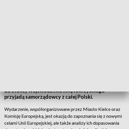
Polscy samorządowcy w Kielcach. Europejska inwestycja w przyszłość. Fot.:
UM Kielce
W Centrum Kongresowym Targów Kielce odbędzie
się konferencja „Europejska inwestycja w
przyszłość: budżet na lata 2021-2027”. Tego dnia
do stolicy województwa świętokrzyskiego
przyjadą samorządowcy z całej Polski.
Wydarzenie, współorganizowane przez Miasto Kielce oraz
Komisję Europejską, jest okazją do zapoznania się z nowymi
celami Unii Europejskiej, ale także analizy ich dopasowania