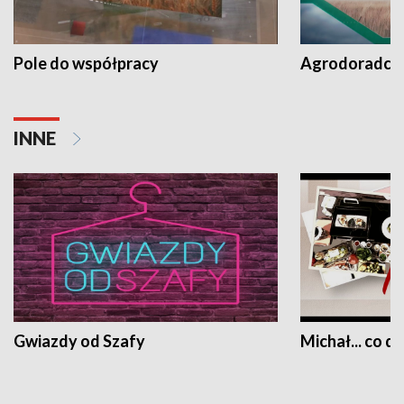
Pole do współpracy
Agrodoradcy 
INNE
Gwiazdy od Szafy
Michał... co dz