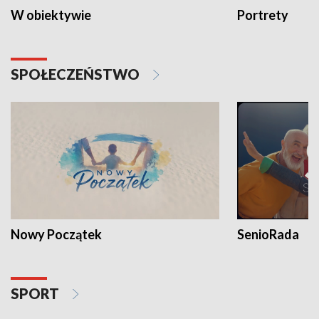
W obiektywie
Portrety
SPOŁECZEŃSTWO
Nowy Początek
SenioRada
SPORT