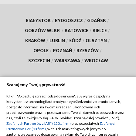
BIAŁYSTOK
/
BYDGOSZCZ
/
GDAŃSK
/
GORZÓW WLKP.
/
KATOWICE
/
KIELCE
/
KRAKÓW
/
LUBLIN
/
ŁÓDŹ
/
OLSZTYN
/
OPOLE
/
POZNAŃ
/
RZESZÓW
/
SZCZECIN
/
WARSZAWA
/
WROCŁAW
Szanujemy Twoją prywatność
Dołącz do nas:
Kliknij "Akceptuję i przechodzę do serwisu", aby wyrazić zgody na
korzystanie z technologii automatycznego śledzenia i zbierania danych,
TVP
dostęp do informacji na Twoim urządzeniu końcowym i ich
Abonament TVP
przechowywanie oraz na przetwarzanie Twoich danych osobowych przez
Regulamin TVP
nas, czyli Telewizję Polską S.A. w likwidacji (zwaną dalej również „TVP”),
Emisja w TVP
Zaufanych Partnerów z IAB* (1201 firm)
oraz pozostałych
Zaufanych
Polityka prywatności
Partnerów TVP (93 firm)
, w celach marketingowych (w tym do
Centrum informacji TVP
Moje zgody
zautomatyzowanego dopasowania reklam do Twoich zainteresowań i