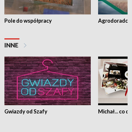
Pole do współpracy
Agrodoradcy 
INNE
Gwiazdy od Szafy
Michał... co dz