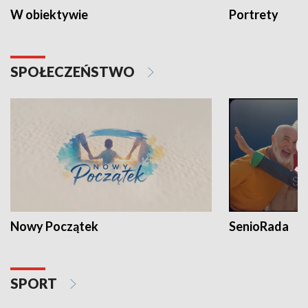
W obiektywie
Portrety
SPOŁECZEŃSTWO
Nowy Początek
SenioRada
SPORT