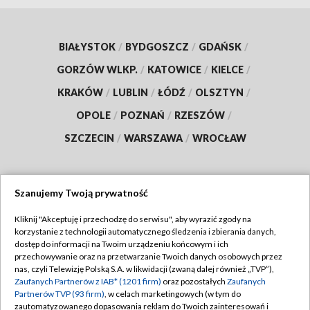
BIAŁYSTOK
/
BYDGOSZCZ
/
GDAŃSK
/
GORZÓW WLKP.
/
KATOWICE
/
KIELCE
/
KRAKÓW
/
LUBLIN
/
ŁÓDŹ
/
OLSZTYN
/
OPOLE
/
POZNAŃ
/
RZESZÓW
/
SZCZECIN
/
WARSZAWA
/
WROCŁAW
Szanujemy Twoją prywatność
Dołącz do nas:
Kliknij "Akceptuję i przechodzę do serwisu", aby wyrazić zgody na
korzystanie z technologii automatycznego śledzenia i zbierania danych,
TVP
dostęp do informacji na Twoim urządzeniu końcowym i ich
Abonament TVP
przechowywanie oraz na przetwarzanie Twoich danych osobowych przez
Regulamin TVP
nas, czyli Telewizję Polską S.A. w likwidacji (zwaną dalej również „TVP”),
Emisja w TVP
Zaufanych Partnerów z IAB* (1201 firm)
oraz pozostałych
Zaufanych
Polityka prywatności
Partnerów TVP (93 firm)
, w celach marketingowych (w tym do
Centrum informacji TVP
Moje zgody
zautomatyzowanego dopasowania reklam do Twoich zainteresowań i