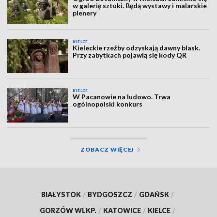
w galerię sztuki. Będą wystawy i malarskie
plenery
KIELCE
Kieleckie rzeźby odzyskają dawny blask.
Przy zabytkach pojawią się kody QR
KIELCE
W Pacanowie na ludowo. Trwa
ogólnopolski konkurs
ZOBACZ WIĘCEJ
BIAŁYSTOK
/
BYDGOSZCZ
/
GDAŃSK
/
GORZÓW WLKP.
/
KATOWICE
/
KIELCE
/