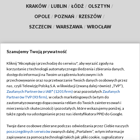
KRAKÓW
/
LUBLIN
/
ŁÓDŹ
/
OLSZTYN
/
OPOLE
/
POZNAŃ
/
RZESZÓW
/
SZCZECIN
/
WARSZAWA
/
WROCŁAW
Szanujemy Twoją prywatność
Dołącz do nas:
Kliknij "Akceptuję i przechodzę do serwisu", aby wyrazić zgody na
korzystanie z technologii automatycznego śledzenia i zbierania danych,
TVP
dostęp do informacji na Twoim urządzeniu końcowym i ich
Abonament TVP
przechowywanie oraz na przetwarzanie Twoich danych osobowych przez
Regulamin TVP
nas, czyli Telewizję Polską S.A. w likwidacji (zwaną dalej również „TVP”),
Emisja w TVP
Polityka prywatności
Zaufanych Partnerów z IAB* (1201 firm)
oraz pozostałych
Zaufanych
Partnerów TVP (93 firm)
, w celach marketingowych (w tym do
Centrum informacji TVP
Moje zgody
zautomatyzowanego dopasowania reklam do Twoich zainteresowań i
mierzenia ich skuteczności) i pozostałych, które wskazujemy poniżej, a
Naziemna Telewizja Cyfrowa
Pomoc
także zgody na udostępnianie przez nas identyfikatora PPID do Google.
Sklep TVP
Biuro reklamy
Twoje dane osobowe zbierane podczas odwiedzania przez Ciebie naszych
Rada Programowa
Kontakt
poszczególnych serwisów
zwanych dalej „Portalem”, w tym informacje
zapisywane za pomocą technologii takich jak: pliki cookie, sygnalizatory