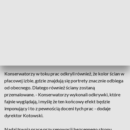
przez wieki przemalowywane były nawet sześciokrotnie. Co
znacznie zniekształciło obrazy. Prace konserwatorskie,
które trwały od zeszłego roku sprawiły, że dziś możemy
oglądać je już w pierwotnej formie. - Te warstwy
wcześniejsze zostały usunięte, został ujednolicony, efekt
który widzimy jest zadowalający. To długotrwała praca,
która nie tylko ma na celu zachowanie, ale i odtworzenie tego
co było na początku - mówi prof. Robert Kotowski, dyrektor
Muzeum Narodowego w Kielcach.
Konserwatorzy w toku prac odkryli również, że kolor ścian w
płacowej izbie, gdzie znajdują się portrety znacznie odbiega
od obecnego. Dlatego również ściany zostaną
przemalowane. - Konserwatorzy wykonali odkrywki, które
fajnie wyglądają, i myślę że ten końcowy efekt będzie
imponujący i to z pewnością doceni tych prac - dodaje
dyrektor Kotowski.
Nadal trwają prace przy renowacji bezcennego stropu