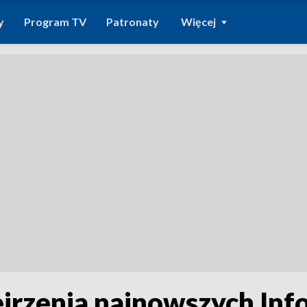
y
Program TV
Patronaty
Więcej
jrzenia najnowszych Inf