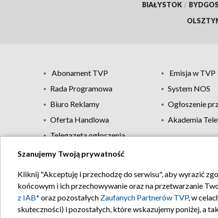
BIAŁYSTOK
/
BYDGO
OLSZTY
Abonament TVP
Emisja w TVP
Rada Programowa
System NOS
Biuro Reklamy
Ogłoszenie pr
Oferta Handlowa
Akademia Tele
Telegazeta ogłoszenia
Szanujemy Twoją prywatność
Regulamin TVP
Kliknij "Akceptuję i przechodzę do serwisu", aby wyrazić zg
końcowym i ich przechowywanie oraz na przetwarzanie Twoich
z IAB*
oraz pozostałych
Zaufanych Partnerów TVP
, w cela
skuteczności) i pozostałych, które wskazujemy poniżej, a t