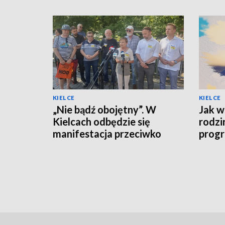
KIELCE
KIELCE
„Nie bądź obojętny”. W
Jak w
Kielcach odbędzie się
rodzi
manifestacja przeciwko
progr
przemocy i hejtowi