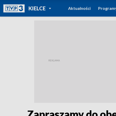
POWRÓT DO
KIELCE
Aktualności
Program
TVP REGIONY
Zapraszamy do obe