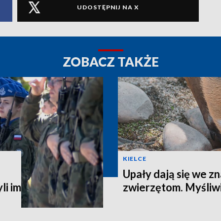
UDOSTĘPNIJ NA X
ZOBACZ TAKŻE
KIELCE
Upały dają się we zn
li im
zwierzętom. Myśliwi