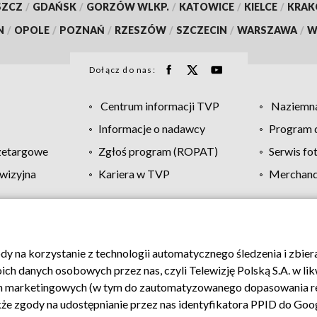
SZCZ
/
GDAŃSK
/
GORZÓW WLKP.
/
KATOWICE
/
KIELCE
/
KRA
N
/
OPOLE
/
POZNAŃ
/
RZESZÓW
/
SZCZECIN
/
WARSZAWA
/
W
Dołącz do nas:
Centrum informacji TVP
Naziemna
Informacje o nadawcy
Program d
zetargowe
Zgłoś program (ROPAT)
Serwis fo
wizyjna
Kariera w TVP
Merchandi
Polityka prywatności
Moje zgody
Pomoc
Biuro re
ody na korzystanie z technologii automatycznego śledzenia i zbie
 danych osobowych przez nas, czyli Telewizję Polską S.A. w likw
ch marketingowych (w tym do zautomatyzowanego dopasowania re
akże zgody na udostępnianie przez nas identyfikatora PPID do Goo