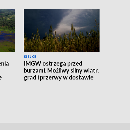
KIELCE
enia
IMGW ostrzega przed
burzami. Możliwy silny wiatr,
e
grad i przerwy w dostawie
prądu