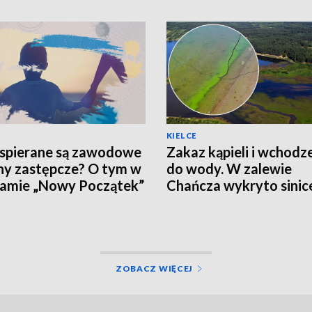
KIELCE
spierane są zawodowe
Zakaz kąpieli i wchodz
ny zastępcze? O tym w
do wody. W zalewie
amie „Nowy Początek”
Chańcza wykryto sinic
ZOBACZ WIĘCEJ