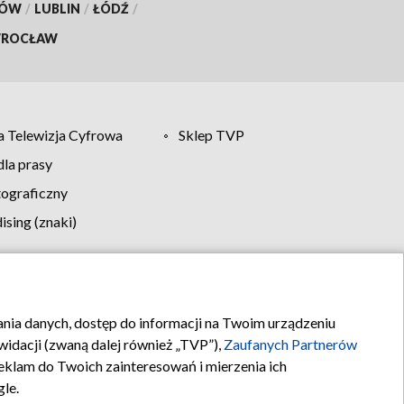
KÓW
/
LUBLIN
/
ŁÓDŹ
/
ROCŁAW
 Telewizja Cyfrowa
Sklep TVP
la prasy
tograficzny
sing (znaki)
klamy
Kontakt
rania danych, dostęp do informacji na Twoim urządzeniu
idacji (zwaną dalej również „TVP”),
Zaufanych Partnerów
klam do Twoich zainteresowań i mierzenia ich
gle.