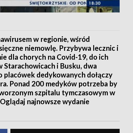
awirusem w regionie, wśród
ięczne niemowlę. Przybywa lecznic i
e dla chorych na Covid-19, do ich
 w Starachowicach i Busku, dwa
 do placówek dedykowanych dołączy
andra. Ponad 200 medyków potrzeba by
tworzonym szpitalu tymczasowym w
? Oglądaj najnowsze wydanie