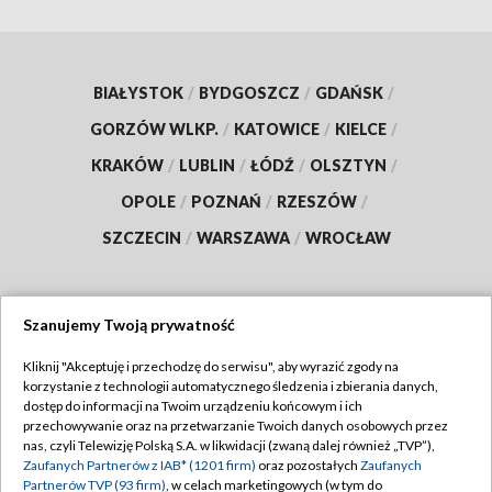
BIAŁYSTOK
/
BYDGOSZCZ
/
GDAŃSK
/
GORZÓW WLKP.
/
KATOWICE
/
KIELCE
/
KRAKÓW
/
LUBLIN
/
ŁÓDŹ
/
OLSZTYN
/
OPOLE
/
POZNAŃ
/
RZESZÓW
/
SZCZECIN
/
WARSZAWA
/
WROCŁAW
Szanujemy Twoją prywatność
Dołącz do nas:
Kliknij "Akceptuję i przechodzę do serwisu", aby wyrazić zgody na
korzystanie z technologii automatycznego śledzenia i zbierania danych,
TVP
dostęp do informacji na Twoim urządzeniu końcowym i ich
Abonament TVP
przechowywanie oraz na przetwarzanie Twoich danych osobowych przez
Regulamin TVP
nas, czyli Telewizję Polską S.A. w likwidacji (zwaną dalej również „TVP”),
Emisja w TVP
Zaufanych Partnerów z IAB* (1201 firm)
oraz pozostałych
Zaufanych
Polityka prywatności
Partnerów TVP (93 firm)
, w celach marketingowych (w tym do