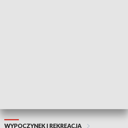
KULTURA I SZTUKA
Informator kulturalny
Drzwi do kult
TECHNIKA I MOTORYZACJA
WYPOCZYNEK I REKREACJA