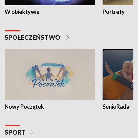
W obiektywie
Portrety
SPOŁECZEŃSTWO
Nowy Początek
SenioRada
SPORT