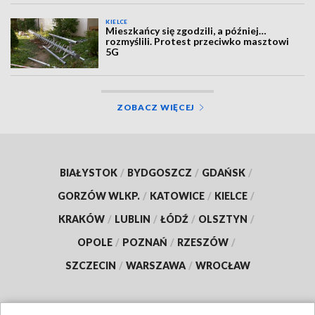
KIELCE
Mieszkańcy się zgodzili, a później…
rozmyślili. Protest przeciwko masztowi
5G
ZOBACZ WIĘCEJ
BIAŁYSTOK
/
BYDGOSZCZ
/
GDAŃSK
/
GORZÓW WLKP.
/
KATOWICE
/
KIELCE
/
KRAKÓW
/
LUBLIN
/
ŁÓDŹ
/
OLSZTYN
/
OPOLE
/
POZNAŃ
/
RZESZÓW
/
SZCZECIN
/
WARSZAWA
/
WROCŁAW