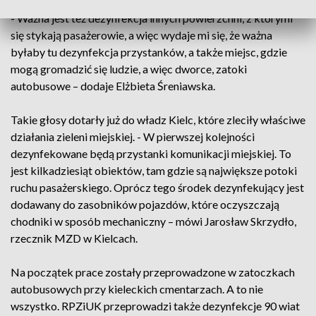
miejsca, gdzie dezynfekcja powinna zostać przeprowadzona.
- Ważna jest też dezynfekcja innych powierzchni, z którymi
się stykają pasażerowie, a więc wydaje mi się, że ważna
byłaby tu dezynfekcja przystanków, a także miejsc, gdzie
mogą gromadzić się ludzie, a więc dworce, zatoki
autobusowe – dodaje Elżbieta Śreniawska.
Takie głosy dotarły już do władz Kielc, które zleciły właściwe
działania zieleni miejskiej. - W pierwszej kolejności
dezynfekowane będą przystanki komunikacji miejskiej. To
jest kilkadziesiąt obiektów, tam gdzie są największe potoki
ruchu pasażerskiego. Oprócz tego środek dezynfekujący jest
dodawany do zasobników pojazdów, które oczyszczają
chodniki w sposób mechaniczny – mówi Jarosław Skrzydło,
rzecznik MZD w Kielcach.
Na początek prace zostały przeprowadzone w zatoczkach
autobusowych przy kieleckich cmentarzach. A to nie
wszystko. RPZiUK przeprowadzi także dezynfekcje 90 wiat