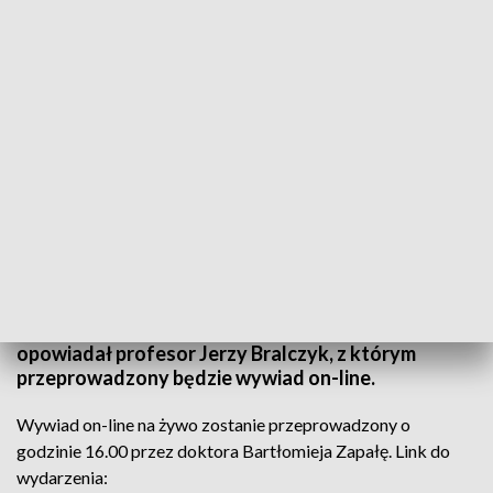
Wywiad z prof. Jerzym Bralczykiem on-line. Językoznawca o wolontariacie
Regionalne Centrum Wolontariatu w Kielcach
obchodzi 15-lecie istnienia. Z powodu pandemii
uroczystości odbywają się w ograniczonym
zakresie. Już we wtorek o idei wolontariatu będzie
opowiadał profesor Jerzy Bralczyk, z którym
przeprowadzony będzie wywiad on-line.
Wywiad on-line na żywo zostanie przeprowadzony o
godzinie 16.00 przez doktora Bartłomieja Zapałę. Link do
wydarzenia: