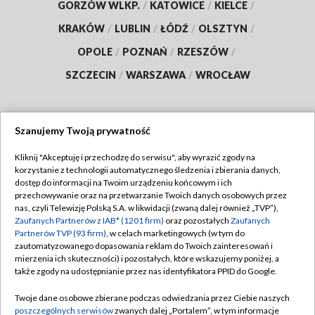
GORZÓW WLKP.
/
KATOWICE
/
KIELCE
/
KRAKÓW
/
LUBLIN
/
ŁÓDŹ
/
OLSZTYN
/
OPOLE
/
POZNAŃ
/
RZESZÓW
/
SZCZECIN
/
WARSZAWA
/
WROCŁAW
Szanujemy Twoją prywatność
Dołącz do nas:
Kliknij "Akceptuję i przechodzę do serwisu", aby wyrazić zgody na
korzystanie z technologii automatycznego śledzenia i zbierania danych,
TVP
dostęp do informacji na Twoim urządzeniu końcowym i ich
Abonament TVP
przechowywanie oraz na przetwarzanie Twoich danych osobowych przez
Regulamin TVP
nas, czyli Telewizję Polską S.A. w likwidacji (zwaną dalej również „TVP”),
Emisja w TVP
Polityka prywatności
Zaufanych Partnerów z IAB* (1201 firm)
oraz pozostałych
Zaufanych
Partnerów TVP (93 firm)
, w celach marketingowych (w tym do
Centrum informacji TVP
Moje zgody
zautomatyzowanego dopasowania reklam do Twoich zainteresowań i
mierzenia ich skuteczności) i pozostałych, które wskazujemy poniżej, a
Naziemna Telewizja Cyfrowa
Pomoc
także zgody na udostępnianie przez nas identyfikatora PPID do Google.
Sklep TVP
Biuro reklamy
Twoje dane osobowe zbierane podczas odwiedzania przez Ciebie naszych
Rada Programowa
Kontakt
poszczególnych serwisów
zwanych dalej „Portalem”, w tym informacje