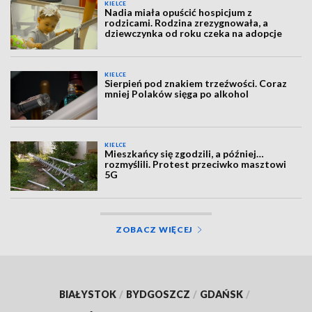
KIELCE
Nadia miała opuścić hospicjum z
rodzicami. Rodzina zrezygnowała, a
dziewczynka od roku czeka na adopcje
KIELCE
Sierpień pod znakiem trzeźwości. Coraz
mniej Polaków sięga po alkohol
KIELCE
Mieszkańcy się zgodzili, a później…
rozmyślili. Protest przeciwko masztowi
5G
ZOBACZ WIĘCEJ
BIAŁYSTOK
/
BYDGOSZCZ
/
GDAŃSK
/