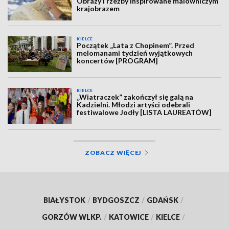
Obrazy i rzeźby inspirowane malowniczym
krajobrazem
KIELCE
Początek „Lata z Chopinem”. Przed
melomanami tydzień wyjątkowych
koncertów [PROGRAM]
KIELCE
„Wiatraczek” zakończył się galą na
Kadzielni. Młodzi artyści odebrali
festiwalowe Jodły [LISTA LAUREATÓW]
ZOBACZ WIĘCEJ
BIAŁYSTOK
/
BYDGOSZCZ
/
GDAŃSK
/
GORZÓW WLKP.
/
KATOWICE
/
KIELCE
/