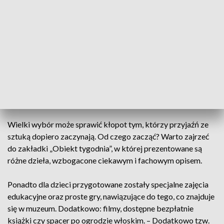
tym miejscu, mogą teraz na spokojnie – bez wychodzenia z
domu – zapoznać się z nimi. Od początku pandemii zrobiło to
już ponad milion osób.
- Prezentujemy jakby w sposób bezpośredni, w zakładce
zbiory on-line, ale też przy każdej okazji, przy każdej
rocznicy staramy się ilustrować wszelkie informacje
obiektami z naszych zbiorów – mówi Robert Kotowski,
dyrektor Muzeum Narodowego w Kielcach.
Wielki wybór może sprawić kłopot tym, którzy przyjaźń ze
sztuką dopiero zaczynają. Od czego zacząć? Warto zajrzeć
do zakładki „Obiekt tygodnia”, w której prezentowane są
różne dzieła, wzbogacone ciekawym i fachowym opisem.
Ponadto dla dzieci przygotowane zostały specjalne zajęcia
edukacyjne oraz proste gry, nawiązujące do tego, co znajduje
się w muzeum. Dodatkowo: filmy, dostępne bezpłatnie
książki czy spacer po ogrodzie włoskim. – Dodatkowo tzw.