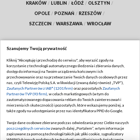
KRAKÓW
/
LUBLIN
/
ŁÓDŹ
/
OLSZTYN
/
OPOLE
/
POZNAŃ
/
RZESZÓW
/
SZCZECIN
/
WARSZAWA
/
WROCŁAW
Szanujemy Twoją prywatność
Dołącz do nas:
Kliknij "Akceptuję i przechodzę do serwisu", aby wyrazić zgody na
korzystanie z technologii automatycznego śledzenia i zbierania danych,
TVP
dostęp do informacji na Twoim urządzeniu końcowym i ich
Abonament TVP
przechowywanie oraz na przetwarzanie Twoich danych osobowych przez
Regulamin TVP
nas, czyli Telewizję Polską S.A. w likwidacji (zwaną dalej również „TVP”),
Emisja w TVP
Polityka prywatności
Zaufanych Partnerów z IAB* (1201 firm)
oraz pozostałych
Zaufanych
Partnerów TVP (93 firm)
, w celach marketingowych (w tym do
Centrum informacji TVP
Moje zgody
zautomatyzowanego dopasowania reklam do Twoich zainteresowań i
mierzenia ich skuteczności) i pozostałych, które wskazujemy poniżej, a
Naziemna Telewizja Cyfrowa
Pomoc
także zgody na udostępnianie przez nas identyfikatora PPID do Google.
Sklep TVP
Biuro reklamy
Twoje dane osobowe zbierane podczas odwiedzania przez Ciebie naszych
Rada Programowa
Kontakt
poszczególnych serwisów
zwanych dalej „Portalem”, w tym informacje
zapisywane za pomocą technologii takich jak: pliki cookie, sygnalizatory
System NOS
WWW lub innych podobnych technologii umożliwiających świadczenie