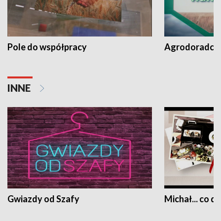
Pole do współpracy
Agrodoradcy 
INNE
Gwiazdy od Szafy
Michał... co dz