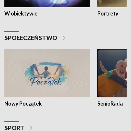
W obiektywie
Portrety
SPOŁECZEŃSTWO
Nowy Początek
SenioRada
SPORT