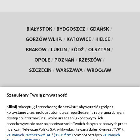
BIAŁYSTOK
/
BYDGOSZCZ
/
GDAŃSK
/
GORZÓW WLKP.
/
KATOWICE
/
KIELCE
/
KRAKÓW
/
LUBLIN
/
ŁÓDŹ
/
OLSZTYN
/
OPOLE
/
POZNAŃ
/
RZESZÓW
/
SZCZECIN
/
WARSZAWA
/
WROCŁAW
Szanujemy Twoją prywatność
Dołącz do nas:
Kliknij "Akceptuję i przechodzę do serwisu", aby wyrazić zgody na
korzystanie z technologii automatycznego śledzenia i zbierania danych,
TVP
dostęp do informacji na Twoim urządzeniu końcowym i ich
Abonament TVP
przechowywanie oraz na przetwarzanie Twoich danych osobowych przez
Regulamin TVP
nas, czyli Telewizję Polską S.A. w likwidacji (zwaną dalej również „TVP”),
Emisja w TVP
Zaufanych Partnerów z IAB* (1201 firm)
oraz pozostałych
Zaufanych
Polityka prywatności