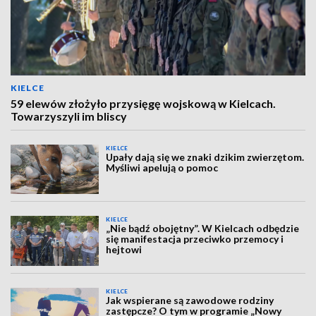
KIELCE
59 elewów złożyło przysięgę wojskową w Kielcach.
Towarzyszyli im bliscy
KIELCE
Upały dają się we znaki dzikim zwierzętom.
Myśliwi apelują o pomoc
KIELCE
„Nie bądź obojętny”. W Kielcach odbędzie
się manifestacja przeciwko przemocy i
hejtowi
KIELCE
Jak wspierane są zawodowe rodziny
zastępcze? O tym w programie „Nowy