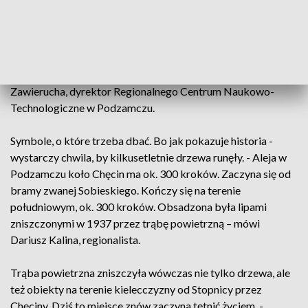
Wiedniem. Tuż przy niej - dwie wiekowe lipy, które
posadzono w 1883 roku. - Rozmawialiśmy o naszych dwóch
lipach - Janie i Marysieńce, gdzie Jan już usechł, a
Marysieńka jeszcze puszcza pąki, jeszcze na wiosnę kwitnie
- to też są takie symbole. Musimy zadbać o to – mówi Marcin
Zawierucha, dyrektor Regionalnego Centrum Naukowo-
Technologiczne w Podzamczu.
Symbole, o które trzeba dbać. Bo jak pokazuje historia -
wystarczy chwila, by kilkusetletnie drzewa runęły. - Aleja w
Podzamczu koło Chęcin ma ok. 300 kroków. Zaczyna się od
bramy zwanej Sobieskiego. Kończy się na terenie
południowym, ok. 300 kroków. Obsadzona była lipami
zniszczonymi w 1937 przez trąbę powietrzną – mówi
Dariusz Kalina, regionalista.
Trąba powietrzna zniszczyła wówczas nie tylko drzewa, ale
też obiekty na terenie kielecczyzny od Stopnicy przez
Chęciny. Dziś to miejsce znów zaczyna tętnić życiem. -