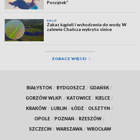
Początek”
KIELCE
Zakaz kąpieli i wchodzenia do wody. W
zalewie Chańcza wykryto sinice
ZOBACZ WIĘCEJ
BIAŁYSTOK
/
BYDGOSZCZ
/
GDAŃSK
/
GORZÓW WLKP.
/
KATOWICE
/
KIELCE
/
KRAKÓW
/
LUBLIN
/
ŁÓDŹ
/
OLSZTYN
/
OPOLE
/
POZNAŃ
/
RZESZÓW
/
SZCZECIN
/
WARSZAWA
/
WROCŁAW