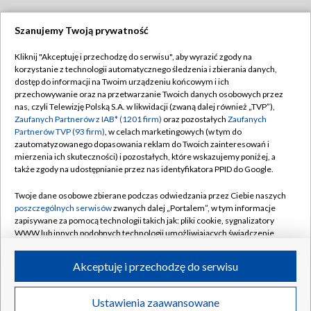
Szanujemy Twoją prywatność
Dołącz do nas:
Kliknij "Akceptuję i przechodzę do serwisu", aby wyrazić zgody na
korzystanie z technologii automatycznego śledzenia i zbierania danych,
TVP
dostęp do informacji na Twoim urządzeniu końcowym i ich
Abonament TVP
przechowywanie oraz na przetwarzanie Twoich danych osobowych przez
Regulamin TVP
nas, czyli Telewizję Polską S.A. w likwidacji (zwaną dalej również „TVP”),
Emisja w TVP
Polityka prywatności
Zaufanych Partnerów z IAB* (1201 firm)
oraz pozostałych
Zaufanych
Partnerów TVP (93 firm)
, w celach marketingowych (w tym do
Centrum informacji TVP
Moje zgody
zautomatyzowanego dopasowania reklam do Twoich zainteresowań i
mierzenia ich skuteczności) i pozostałych, które wskazujemy poniżej, a
Naziemna Telewizja Cyfrowa
Pomoc
także zgody na udostępnianie przez nas identyfikatora PPID do Google.
Sklep TVP
Biuro reklamy
Twoje dane osobowe zbierane podczas odwiedzania przez Ciebie naszych
Rada Programowa
Kontakt
poszczególnych serwisów
zwanych dalej „Portalem”, w tym informacje
zapisywane za pomocą technologii takich jak: pliki cookie, sygnalizatory
System NOS
WWW lub innych podobnych technologii umożliwiających świadczenie
dopasowanych i bezpiecznych usług, personalizację treści oraz reklam,
Informacje o nadawcy
Kanały
udostępnianie funkcji mediów społecznościowych oraz analizowanie
Akceptuję i przechodzę do serwisu
ruchu w Internecie.
Program dla prasy
©2026 Telewizja Polska S.A. w likwidacji
Biuro Reklamy
Twoje dane osobowe zbierane podczas odwiedzania przez Ciebie
Ustawienia zaawansowane
poszczególnych serwisów
na Portalu, takie jak adresy IP, identyfikatory