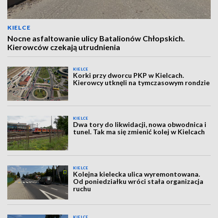
KIELCE
Nocne asfaltowanie ulicy Batalionów Chłopskich.
Kierowców czekają utrudnienia
KIELCE
Korki przy dworcu PKP w Kielcach.
Kierowcy utknęli na tymczasowym rondzie
KIELCE
Dwa tory do likwidacji, nowa obwodnica i
tunel. Tak ma się zmienić kolej w Kielcach
KIELCE
Kolejna kielecka ulica wyremontowana.
Od poniedziałku wróci stała organizacja
ruchu
KIELCE