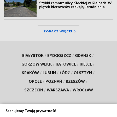
Szybki remont ulicy Kleckiej w Kielcach. W
piątek kierowców czekają utrudnienia
ZOBACZ WIĘCEJ
BIAŁYSTOK
/
BYDGOSZCZ
/
GDAŃSK
/
GORZÓW WLKP.
/
KATOWICE
/
KIELCE
/
KRAKÓW
/
LUBLIN
/
ŁÓDŹ
/
OLSZTYN
/
OPOLE
/
POZNAŃ
/
RZESZÓW
/
SZCZECIN
/
WARSZAWA
/
WROCŁAW
Szanujemy Twoją prywatność
Dołącz do nas: