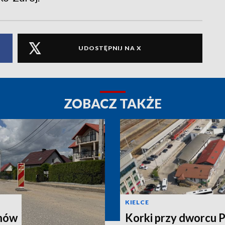
UDOSTĘPNIJ NA X
ZOBACZ TAKŻE
KIELCE
onów
Korki przy dworcu 