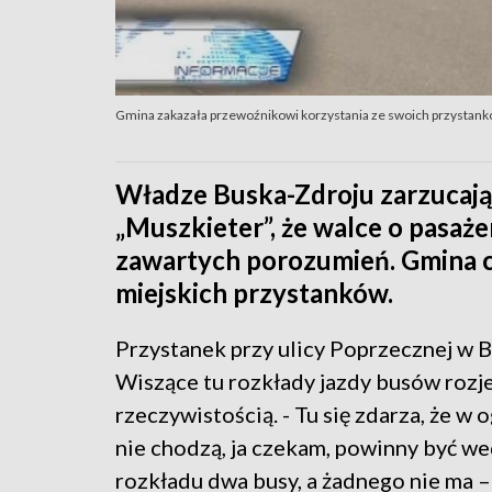
Gmina zakazała przewoźnikowi korzystania ze swoich przystanków
Władze Buska-Zdroju zarzucaj
„Muszkieter”, że walce o pasażer
zawartych porozumień. Gmina co
miejskich przystanków.
Przystanek przy ulicy Poprzecznej w B
Wiszące tu rozkłady jazdy busów rozje
rzeczywistością. - Tu się zdarza, że w 
nie chodzą, ja czekam, powinny być w
rozkładu dwa busy, a żadnego nie ma 