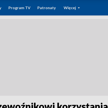
y
Program TV
Patronaty
Więcej
zewoźnikowi korzystania