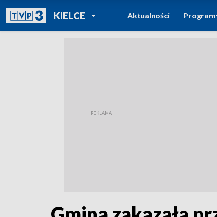
POWRÓT DO
KIELCE
Aktualności
Program
TVP REGIONY
Gmina zakazała pr