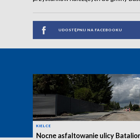
UDOSTĘPNIJ NA FACEBOOKU
KIELCE
Nocne asfaltowanie ulicy Batali