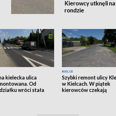
Kierowcy utknęli n
rondzie
KIELCE
na kielecka ulica
Szybki remont ulicy Kle
montowana. Od
w Kielcach. W piątek
działku wróci stała
kierowców czekają
izacja ruchu
utrudnienia