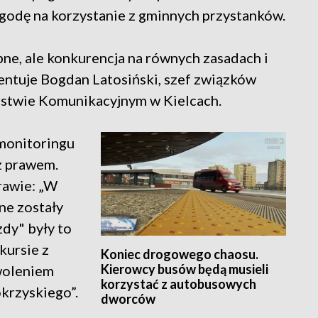
zgodę na korzystanie z gminnych przystanków.
bne, ale konkurencja na równych zasadach i
entuje Bogdan Latosiński, szef związków
stwie Komunikacyjnym w Kielcach.
monitoringu
 z prawem.
rawie: „W
ne zostały
zdy" były to
kursie z
Koniec drogowego chaosu.
Kierowcy busów będą musieli
woleniem
korzystać z autobusowych
rzyskiego”.
dworców