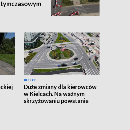
a tymczasowym
KIELCE
ckiej
Duże zmiany dla kierowców
w Kielcach. Na ważnym
skrzyżowaniu powstanie
tymczasowe rondo
[ZDJĘCIA]