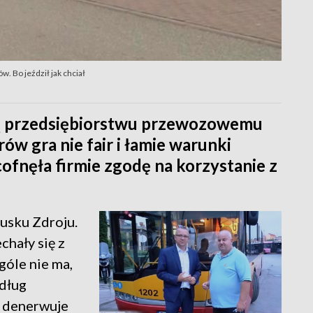
. Bo jeździł jak chciał
ą przedsiębiorstwu przewozowemu
ów gra nie fair i łamie warunki
fnęła firmie zgodę na korzystanie z
usku Zdroju.
chały się z
ogóle nie ma,
edług
– denerwuje