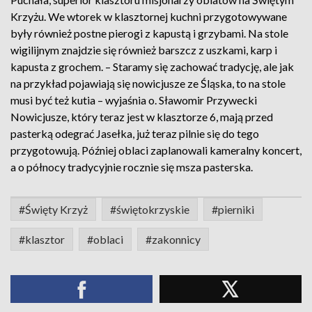
Krzyżu. We wtorek w klasztornej kuchni przygotowywane
były również postne pierogi z kapustą i grzybami. Na stole
wigilijnym znajdzie się również barszcz z uszkami, karp i
kapusta z grochem. – Staramy się zachować tradycję, ale jak
na przykład pojawiają się nowicjusze ze Śląska, to na stole
musi być też kutia – wyjaśnia o. Sławomir Przywecki
Nowicjusze, który teraz jest w klasztorze 6, mają przed
pasterką odegrać Jasełka, już teraz pilnie się do tego
przygotowują. Później oblaci zaplanowali kameralny koncert,
a o północy tradycyjnie rocznie się msza pasterska.
#Święty Krzyż
#świętokrzyskie
#pierniki
#klasztor
#oblaci
#zakonnicy