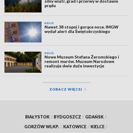
silny wiatr, grad i przerwy w dostawie
prądu
KIELCE
Nawet 38 stopni i gorące noce. IMGW
wydał alert dla Świętokrzyskiego
KIELCE
Nowe Muzeum Stefana Żeromskiego i
remont murów. Muzeum Narodowe
realizuje dwie duże inwestycje
ZOBACZ WIĘCEJ
BIAŁYSTOK
/
BYDGOSZCZ
/
GDAŃSK
/
GORZÓW WLKP.
/
KATOWICE
/
KIELCE
/