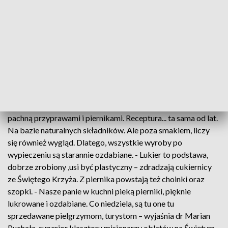
zdobione z niezwykła starannością. Mają też różne kształty.
Największe są te imitujące choinki.
O ich smaku można przekonać się w każdą niedzielę po
mszach świętych, kiedy można dokonać zakupu słodkości.
Więcej o kulinarnych zdolnościach ojców oblatów w
materiale Urszuli Degejdy w Informacjach o godzinie 18.30.
W klasztornej kuchni praca wre... Od kilku dni krużganki
pachną przyprawami i piernikami. Receptura... ta sama od lat.
Na bazie naturalnych składników. Ale poza smakiem, liczy
się również wygląd. Dlatego, wszystkie wyroby po
wypieczeniu są starannie ozdabiane. - Lukier to podstawa,
dobrze zrobiony ,usi być plastyczny – zdradzają cukiernicy
ze Świętego Krzyża. Z piernika powstają też choinki oraz
szopki. - Nasze panie w kuchni pieką pierniki, pięknie
lukrowane i ozdabiane. Co niedziela, są tu one tu
sprzedawane pielgrzymom, turystom – wyjaśnia dr Marian
Puchała, superior klasztoru misjonarzy oblatów na Świętym