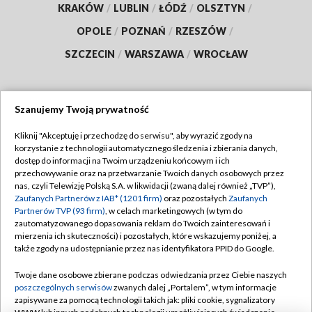
KRAKÓW
/
LUBLIN
/
ŁÓDŹ
/
OLSZTYN
/
OPOLE
/
POZNAŃ
/
RZESZÓW
/
SZCZECIN
/
WARSZAWA
/
WROCŁAW
Szanujemy Twoją prywatność
Dołącz do nas:
Kliknij "Akceptuję i przechodzę do serwisu", aby wyrazić zgody na
korzystanie z technologii automatycznego śledzenia i zbierania danych,
TVP
dostęp do informacji na Twoim urządzeniu końcowym i ich
Abonament TVP
przechowywanie oraz na przetwarzanie Twoich danych osobowych przez
Regulamin TVP
nas, czyli Telewizję Polską S.A. w likwidacji (zwaną dalej również „TVP”),
Emisja w TVP
Polityka prywatności
Zaufanych Partnerów z IAB* (1201 firm)
oraz pozostałych
Zaufanych
Partnerów TVP (93 firm)
, w celach marketingowych (w tym do
Centrum informacji TVP
Moje zgody
zautomatyzowanego dopasowania reklam do Twoich zainteresowań i
mierzenia ich skuteczności) i pozostałych, które wskazujemy poniżej, a
Naziemna Telewizja Cyfrowa
Pomoc
także zgody na udostępnianie przez nas identyfikatora PPID do Google.
Sklep TVP
Biuro reklamy
Twoje dane osobowe zbierane podczas odwiedzania przez Ciebie naszych
Rada Programowa
Kontakt
poszczególnych serwisów
zwanych dalej „Portalem”, w tym informacje
zapisywane za pomocą technologii takich jak: pliki cookie, sygnalizatory
System NOS