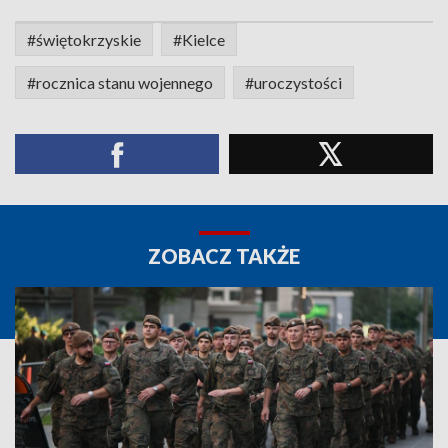
#świętokrzyskie
#Kielce
#rocznica stanu wojennego
#uroczystości
ZOBACZ TAKŻE