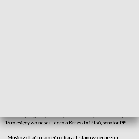
zamach na wolność. Do kieleckiego aresztu na Piaskach
trafiło wówczas ponad pól tysiąca osób. Zostali internowani,
spędzili w więzieniu wiele tygodni. Współcześnie, przed
tablica pamiątkową na ścianach aresztu, co rok odbywają się
uroczystości upamiętniające tamte wydarzenia. - Nasze
pokolenie przeszło wtedy najpierw przez wielki entuzjazm,
że coś dobrego można robić, a potem przez wsadzenie ich do
więzień, łamanie – wspomina Waldemar Bartosz,
przewodniczący świętokrzyskiej "Solidarności".
To był czas kiedy droga do wolności została zagrodzona -
tak wprowadzenie stanu wojennego wspominają uczestnicy
kieleckich uroczystości.
- Władza postanowiła wydać społeczeństwu bardzo wysoki
rachunek , tragiczny krwawy za karnawał „Solidarności”, za te
16 miesięcy wolności – ocenia Krzysztof Słoń, senator PiS.
- Musimy dbać o pamięć o ofiarach stanu wojennego, o