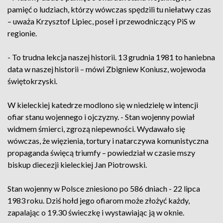
pamięć o ludziach, którzy wówczas spędzili tu niełatwy czas
– uważa Krzysztof Lipiec, poseł i przewodniczący PiS w
regionie.
- To trudna lekcja naszej historii. 13 grudnia 1981 to haniebna
data w naszej historii – mówi Zbigniew Koniusz, wojewoda
świętokrzyski.
W kieleckiej katedrze modlono się w niedzielę w intencji
ofiar stanu wojennego i ojczyzny. - Stan wojenny powiał
widmem śmierci, zgrozą niepewności. Wydawało się
wówczas, że więzienia, tortury i natarczywa komunistyczna
propaganda święcą triumfy – powiedział w czasie mszy
biskup diecezji kieleckiej Jan Piotrowski.
Stan wojenny w Polsce zniesiono po 586 dniach - 22 lipca
1983 roku. Dziś hołd jego ofiarom może złożyć każdy,
zapalając o 19.30 świeczkę i wystawiając ją w oknie.