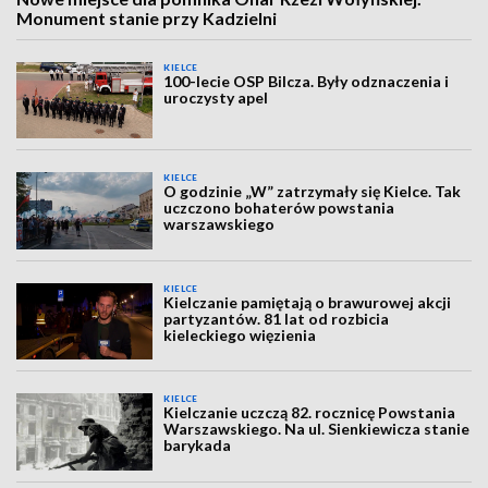
Monument stanie przy Kadzielni
KIELCE
100-lecie OSP Bilcza. Były odznaczenia i
uroczysty apel
KIELCE
O godzinie „W” zatrzymały się Kielce. Tak
uczczono bohaterów powstania
warszawskiego
KIELCE
Kielczanie pamiętają o brawurowej akcji
partyzantów. 81 lat od rozbicia
kieleckiego więzienia
KIELCE
Kielczanie uczczą 82. rocznicę Powstania
Warszawskiego. Na ul. Sienkiewicza stanie
barykada