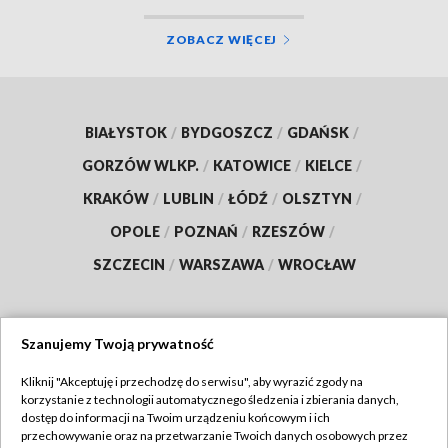
ZOBACZ WIĘCEJ
BIAŁYSTOK
/
BYDGOSZCZ
/
GDAŃSK
/
GORZÓW WLKP.
/
KATOWICE
/
KIELCE
/
KRAKÓW
/
LUBLIN
/
ŁÓDŹ
/
OLSZTYN
/
OPOLE
/
POZNAŃ
/
RZESZÓW
/
SZCZECIN
/
WARSZAWA
/
WROCŁAW
Szanujemy Twoją prywatność
Dołącz do nas:
Kliknij "Akceptuję i przechodzę do serwisu", aby wyrazić zgody na
korzystanie z technologii automatycznego śledzenia i zbierania danych,
TVP
dostęp do informacji na Twoim urządzeniu końcowym i ich
Abonament TVP
przechowywanie oraz na przetwarzanie Twoich danych osobowych przez
Regulamin TVP