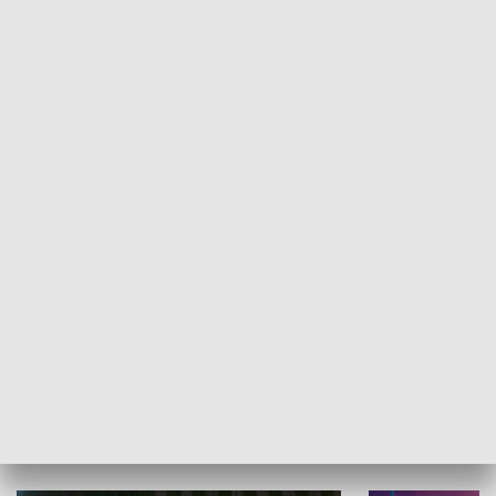
Informator kulturalny
Drzwi do kult
TECHNIKA I MOTORYZACJA
WYPOCZYNEK I REKREACJA