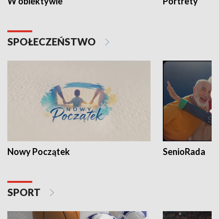
W obiektywie
Portrety
SPOŁECZEŃSTWO
Nowy Początek
SenioRada
SPORT