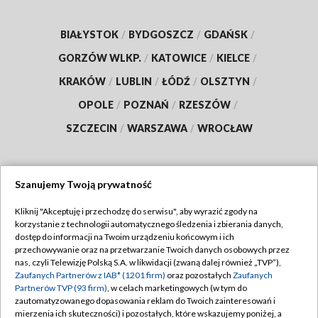
BIAŁYSTOK
/
BYDGOSZCZ
/
GDAŃSK
/
GORZÓW WLKP.
/
KATOWICE
/
KIELCE
/
KRAKÓW
/
LUBLIN
/
ŁÓDŹ
/
OLSZTYN
/
OPOLE
/
POZNAŃ
/
RZESZÓW
/
SZCZECIN
/
WARSZAWA
/
WROCŁAW
Szanujemy Twoją prywatność
Dołącz do nas:
Kliknij "Akceptuję i przechodzę do serwisu", aby wyrazić zgody na
korzystanie z technologii automatycznego śledzenia i zbierania danych,
TVP
dostęp do informacji na Twoim urządzeniu końcowym i ich
Abonament TVP
przechowywanie oraz na przetwarzanie Twoich danych osobowych przez
Regulamin TVP
nas, czyli Telewizję Polską S.A. w likwidacji (zwaną dalej również „TVP”),
Emisja w TVP
Zaufanych Partnerów z IAB* (1201 firm)
oraz pozostałych
Zaufanych
Polityka prywatności
Partnerów TVP (93 firm)
, w celach marketingowych (w tym do
Centrum informacji TVP
Moje zgody
zautomatyzowanego dopasowania reklam do Twoich zainteresowań i
mierzenia ich skuteczności) i pozostałych, które wskazujemy poniżej, a