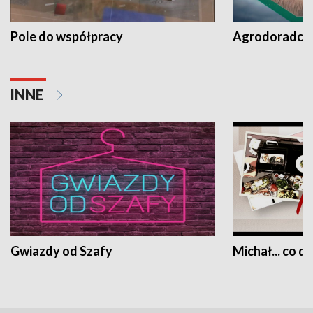
Pole do współpracy
Agrodoradcy 
INNE
Gwiazdy od Szafy
Michał... co dz