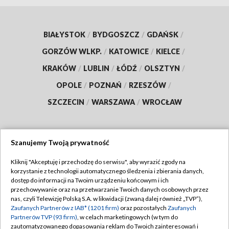
BIAŁYSTOK
/
BYDGOSZCZ
/
GDAŃSK
/
GORZÓW WLKP.
/
KATOWICE
/
KIELCE
/
KRAKÓW
/
LUBLIN
/
ŁÓDŹ
/
OLSZTYN
/
OPOLE
/
POZNAŃ
/
RZESZÓW
/
SZCZECIN
/
WARSZAWA
/
WROCŁAW
Szanujemy Twoją prywatność
Dołącz do nas:
Kliknij "Akceptuję i przechodzę do serwisu", aby wyrazić zgody na
korzystanie z technologii automatycznego śledzenia i zbierania danych,
TVP
dostęp do informacji na Twoim urządzeniu końcowym i ich
Abonament TVP
przechowywanie oraz na przetwarzanie Twoich danych osobowych przez
Regulamin TVP
nas, czyli Telewizję Polską S.A. w likwidacji (zwaną dalej również „TVP”),
Emisja w TVP
Zaufanych Partnerów z IAB* (1201 firm)
oraz pozostałych
Zaufanych
Polityka prywatności
Partnerów TVP (93 firm)
, w celach marketingowych (w tym do
Centrum informacji TVP
Moje zgody
zautomatyzowanego dopasowania reklam do Twoich zainteresowań i