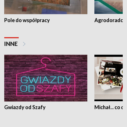
Pole do współpracy
Agrodoradcy 
INNE
Gwiazdy od Szafy
Michał... co dz