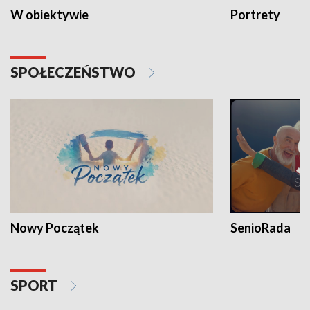
W obiektywie
Portrety
SPOŁECZEŃSTWO
Nowy Początek
SenioRada
SPORT