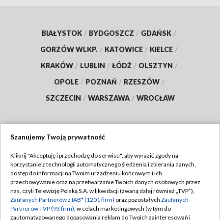
BIAŁYSTOK
/
BYDGOSZCZ
/
GDAŃSK
/
GORZÓW WLKP.
/
KATOWICE
/
KIELCE
/
KRAKÓW
/
LUBLIN
/
ŁÓDŹ
/
OLSZTYN
/
OPOLE
/
POZNAŃ
/
RZESZÓW
/
SZCZECIN
/
WARSZAWA
/
WROCŁAW
Szanujemy Twoją prywatność
Dołącz do nas:
Kliknij "Akceptuję i przechodzę do serwisu", aby wyrazić zgody na
korzystanie z technologii automatycznego śledzenia i zbierania danych,
TVP
dostęp do informacji na Twoim urządzeniu końcowym i ich
Abonament TVP
przechowywanie oraz na przetwarzanie Twoich danych osobowych przez
Regulamin TVP
nas, czyli Telewizję Polską S.A. w likwidacji (zwaną dalej również „TVP”),
Emisja w TVP
Zaufanych Partnerów z IAB* (1201 firm)
oraz pozostałych
Zaufanych
Polityka prywatności
Partnerów TVP (93 firm)
, w celach marketingowych (w tym do
Centrum informacji TVP
Moje zgody
zautomatyzowanego dopasowania reklam do Twoich zainteresowań i