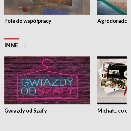
Pole do współpracy
Agrodoradcy 
INNE
Gwiazdy od Szafy
Michał... co dz