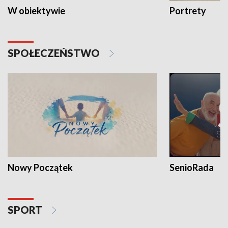
W obiektywie
Portrety
SPOŁECZEŃSTWO
Nowy Początek
SenioRada
SPORT