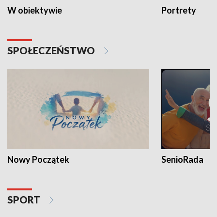
W obiektywie
Portrety
SPOŁECZEŃSTWO
Nowy Początek
SenioRada
SPORT