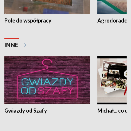
Pole do współpracy
Agrodoradcy 
INNE
Gwiazdy od Szafy
Michał... co dz