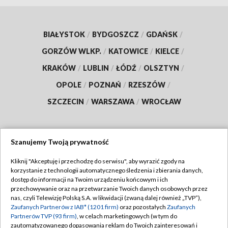
BIAŁYSTOK
/
BYDGOSZCZ
/
GDAŃSK
/
GORZÓW WLKP.
/
KATOWICE
/
KIELCE
/
KRAKÓW
/
LUBLIN
/
ŁÓDŹ
/
OLSZTYN
/
OPOLE
/
POZNAŃ
/
RZESZÓW
/
SZCZECIN
/
WARSZAWA
/
WROCŁAW
Szanujemy Twoją prywatność
Dołącz do nas:
Kliknij "Akceptuję i przechodzę do serwisu", aby wyrazić zgody na
korzystanie z technologii automatycznego śledzenia i zbierania danych,
TVP
dostęp do informacji na Twoim urządzeniu końcowym i ich
Abonament TVP
przechowywanie oraz na przetwarzanie Twoich danych osobowych przez
Regulamin TVP
nas, czyli Telewizję Polską S.A. w likwidacji (zwaną dalej również „TVP”),
Emisja w TVP
Zaufanych Partnerów z IAB* (1201 firm)
oraz pozostałych
Zaufanych
Polityka prywatności
Partnerów TVP (93 firm)
, w celach marketingowych (w tym do
Centrum informacji TVP
Moje zgody
zautomatyzowanego dopasowania reklam do Twoich zainteresowań i