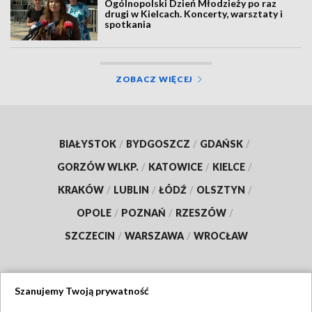
Ogólnopolski Dzień Młodzieży po raz
drugi w Kielcach. Koncerty, warsztaty i
spotkania
ZOBACZ WIĘCEJ
BIAŁYSTOK
/
BYDGOSZCZ
/
GDAŃSK
/
GORZÓW WLKP.
/
KATOWICE
/
KIELCE
/
KRAKÓW
/
LUBLIN
/
ŁÓDŹ
/
OLSZTYN
/
OPOLE
/
POZNAŃ
/
RZESZÓW
/
SZCZECIN
/
WARSZAWA
/
WROCŁAW
Szanujemy Twoją prywatność
Dołącz do nas: