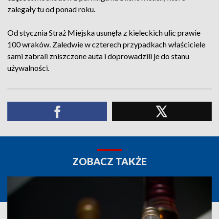
zalegały tu od ponad roku.
Od stycznia Straż Miejska usunęła z kieleckich ulic prawie
100 wraków. Zaledwie w czterech przypadkach właściciele
sami zabrali zniszczone auta i doprowadzili je do stanu
używalności.
ZOBACZ TAKŻE