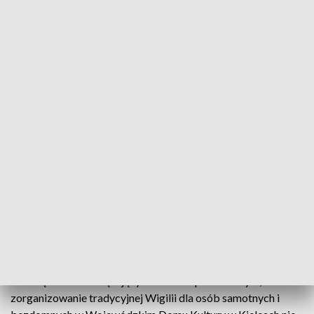
Wigilia dla bezdomnych. Świąteczne spotkanie w reżimie sanitarnym. Fot.:
TVP3 Kielce (fot. archiwalne)
Wigilia dla osób samotnych i bezdomnych odbędzie
się w najbliższy czwartek 24 grudnia w godzinach
11:00-13:00. Przed Wojewódzkim Domem Kultury
zostanie postawiony namiot, w którym osobom
bezdomnych wydawany będzie ciepły posiłek oraz
upominki.
W związku z obowiązującym stanem epidemicznym,
zorganizowanie tradycyjnej Wigilii dla osób samotnych i