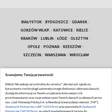
BIAŁYSTOK
/
BYDGOSZCZ
/
GDAŃSK
/
GORZÓW WLKP.
/
KATOWICE
/
KIELCE
/
KRAKÓW
/
LUBLIN
/
ŁÓDŹ
/
OLSZTYN
/
OPOLE
/
POZNAŃ
/
RZESZÓW
/
SZCZECIN
/
WARSZAWA
/
WROCŁAW
Szanujemy Twoją prywatność
Dołącz do nas:
Kliknij "Akceptuję i przechodzę do serwisu", aby wyrazić zgody na
korzystanie z technologii automatycznego śledzenia i zbierania danych,
TVP
dostęp do informacji na Twoim urządzeniu końcowym i ich
Abonament TVP
przechowywanie oraz na przetwarzanie Twoich danych osobowych przez
Regulamin TVP
nas, czyli Telewizję Polską S.A. w likwidacji (zwaną dalej również „TVP”),
Emisja w TVP
Polityka prywatności
Zaufanych Partnerów z IAB* (1201 firm)
oraz pozostałych
Zaufanych
Partnerów TVP (93 firm)
, w celach marketingowych (w tym do