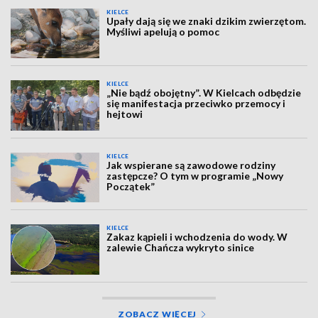
KIELCE
Upały dają się we znaki dzikim zwierzętom.
Myśliwi apelują o pomoc
KIELCE
„Nie bądź obojętny”. W Kielcach odbędzie
się manifestacja przeciwko przemocy i
hejtowi
KIELCE
Jak wspierane są zawodowe rodziny
zastępcze? O tym w programie „Nowy
Początek”
KIELCE
Zakaz kąpieli i wchodzenia do wody. W
zalewie Chańcza wykryto sinice
ZOBACZ WIĘCEJ