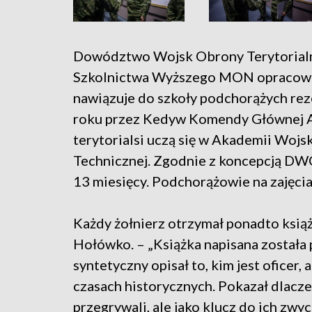
Dowództwo Wojsk Obrony Terytorialne
Szkolnictwa Wyższego MON opracow
nawiązuje do szkoły podchorążych rez
roku przez Kedyw Komendy Głównej 
terytorialsi uczą się w Akademii Woj
Technicznej. Zgodnie z koncepcją DWOT
13 miesięcy. Podchorążowie na zajęci
Każdy żołnierz otrzymał ponadto książ
Hołówko. – „Książka napisana została 
syntetyczny opisał to, kim jest oficer,
czasach historycznych. Pokazał dlac
przegrywali, ale jako klucz do ich zwy