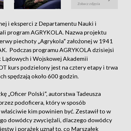
Zobacz zdjęcia
j i eksperci z Departamentu Nauki i
ali program AGRYKOLA. Nazwa projektu
erwy piechoty „Agrykola” założonej w 1941
AK. Podczas programu AGRYKOLA dzisiejsi
sk Lądowych i Wojskowej Akademii
 kurs podzielony jest na cztery etapy i trwa
ach spędzają około 600 godzin.
kę „Oficer Polski”, autorstwa Tadeusza
przez podoficera, który w sposób
 a właściwie kim powinien być. Zestawił to w
zego dowódcy zwyciężali, dlaczego dowódcy
cięstw i porażek uznał to, co Marszałek