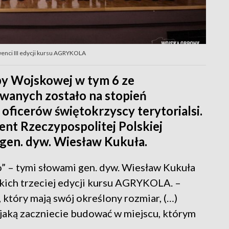
wenci III edycji kursu AGRYKOLA
żby Wojskowej w tym 6 ze
wanych zostało na stopień
ficerów świętokrzyscy terytorialsi.
nt Rzeczypospolitej Polskiej
 gen. dyw. Wiesław Kukuła.
o” – tymi słowami gen. dyw. Wiesław Kukuła
kich trzeciej edycji kursu AGRYKOLA. –
, który mają swój określony rozmiar, (…)
, jaką zaczniecie budować w miejscu, którym