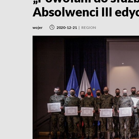
Absolwenci III ed
wojer
2020-12-21
|
REGION