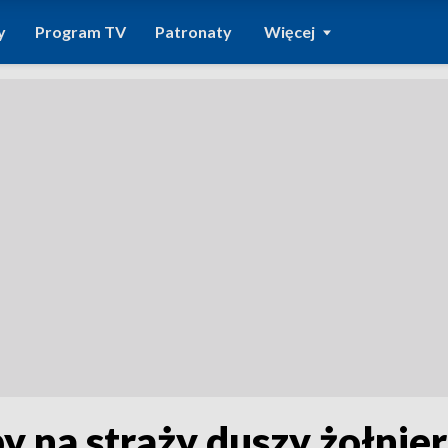
y
Program TV
Patronaty
Więcej
y na straży duszy żołnier