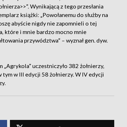
łnierza>>”. Wynikającą z tego przesłania
emplarz książki: „Powołanemu do służby na
oszę abyście nigdy nie zapomnieli o tej
wa, które i mnie bardzo mocno mnie
ztałtowania przywództwa” – wyznał gen. dyw.
„Agrykola” uczestniczyło 382 żołnierzy,
tym w III edycji 58 żołnierzy. W IV edycji
zy.