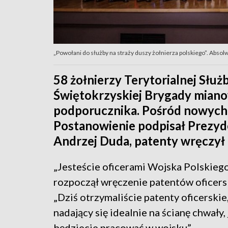
„Powołani do służby na straży duszy żołnierza polskiego”. Absol
58 żołnierzy Terytorialnej Słu
Świętokrzyskiej Brygady miano
podporucznika. Pośród nowych o
Postanowienie podpisał Prezyde
Andrzej Duda, patenty wręczył
„Jesteście oficerami Wojska Polskieg
rozpoczął wręczenie patentów oficers
„Dziś otrzymaliście patenty oficerskie
nadający się idealnie na ścianę chwały
będziecie pracować w wojsku”.