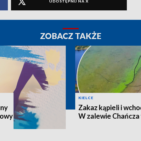
UDOSTĘPNIJ NA X
ZOBACZ TAKŻE
KIELCE
iny
Zakaz kąpieli i wch
Nowy
W zalewie Chańcza 