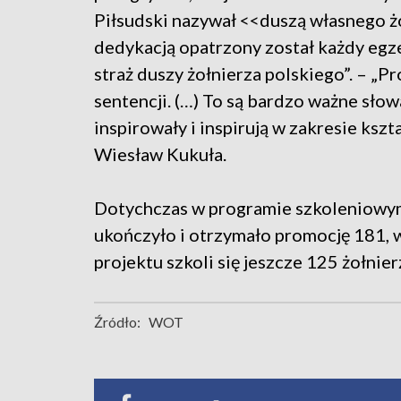
Piłsudski nazywał <<duszą własnego żo
dedykacją opatrzony został każdy egz
straż duszy żołnierza polskiego”. – „Pr
sentencji. (…) To są bardzo ważne sło
inspirowały i inspirują w zakresie ks
Wiesław Kukuła.
Dotychczas w programie szkoleniowym 
ukończyło i otrzymało promocję 181, w 
projektu szkoli się jeszcze 125 żołnier
Źródło:
WOT