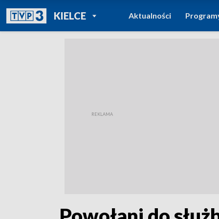
POWRÓT DO
KIELCE
Aktualności
Program
TVP REGIONY
„Powołani do służb