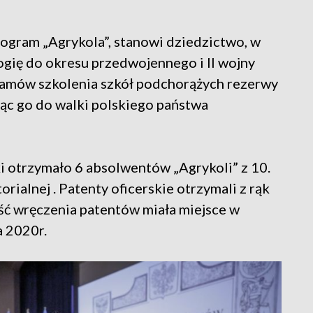
rogram „Agrykola”, stanowi dziedzictwo, w
ogię do okresu przedwojennego i II wojny
ramów szkolenia szkół podchorążych rezerwy
ąc go do walki polskiego państwa
i otrzymało 6 absolwentów „Agrykoli” z 10.
ialnej . Patenty oficerskie otrzymali z rąk
ść wręczenia patentów miała miejsce w
a 2020r.