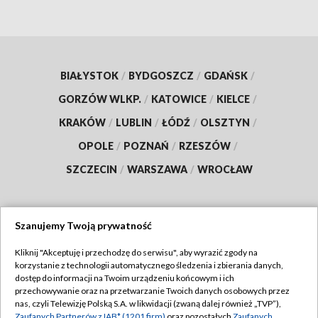
BIAŁYSTOK
/
BYDGOSZCZ
/
GDAŃSK
/
GORZÓW WLKP.
/
KATOWICE
/
KIELCE
/
KRAKÓW
/
LUBLIN
/
ŁÓDŹ
/
OLSZTYN
/
OPOLE
/
POZNAŃ
/
RZESZÓW
/
SZCZECIN
/
WARSZAWA
/
WROCŁAW
Szanujemy Twoją prywatność
Dołącz do nas:
Kliknij "Akceptuję i przechodzę do serwisu", aby wyrazić zgody na
korzystanie z technologii automatycznego śledzenia i zbierania danych,
TVP
dostęp do informacji na Twoim urządzeniu końcowym i ich
Abonament TVP
przechowywanie oraz na przetwarzanie Twoich danych osobowych przez
Regulamin TVP
nas, czyli Telewizję Polską S.A. w likwidacji (zwaną dalej również „TVP”),
Emisja w TVP
Zaufanych Partnerów z IAB* (1201 firm)
oraz pozostałych
Zaufanych
Polityka prywatności