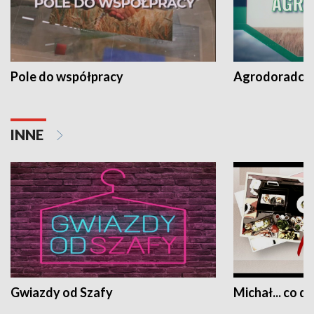
Pole do współpracy
Agrodoradcy 
INNE
Gwiazdy od Szafy
Michał... co dz