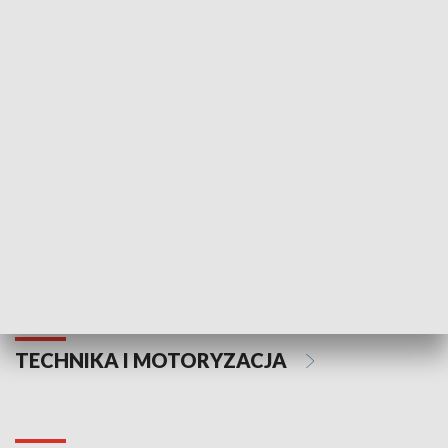
KULTURA I SZTUKA
Informator kulturalny
Drzwi do kult
TECHNIKA I MOTORYZACJA