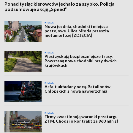
Ponad tysiąc kierowców jechało za szybko. Policja
podsumowuje akcję „Speed”
KIELCE
Nowa jezdnia, chodniki i miejsca
postojowe. Ulica Młoda przeszła
metamorfozę [ZDJĘCIA]
KIELCE
Piesi zyskają bezpieczniejsze trasy.
Powstaną nowe chodniki przy dwóch
krajówkach
KIELCE
Asfalt układany nocą. Batalionów
Chłopskich z nową nawierzchnią
KIELCE
Firmy kwestionują warunki przetargu
ZTM. Chodzi o kontrakt za 960 mln zł