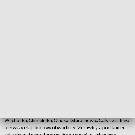
z czego cieszyć, że w końcówce roku 2020 możemy tę
inwestycję oddać do użytkowania – mówi Andrzej
Bętkowski, marszałek województwa.
Innych zakończonych i ważnych projektów także nie
brakowało. Obwodnice zyskały zakorkowane dotąd miasta
powiatowe - Pińczów i Włoszczowa. Wyremontowano też
ponad 15 kilometrów niezwykle ważnej dla tranzytu drogi
między Łopusznem a Radoszycami. - To jest trasa zamiennik
S7 na odcinku Jędrzejów - Grójec. Można śmiało minąć, a jeśli
chodzi o samochody ciężarowe ominąć opłaty na drodze
ekspresowej – mówi Damian Urbanowski, dyrektor
Świętokrzyskiego Zarządu Dróg Wojewódzkich w Kielcach.
Kolejne drogi zatwierdzono do realizacji. Program 100
obwodnic ogłoszony przez rząd, zmieni funkcjonowanie
Wąchocka, Chmielnika, Osieka i Starachowic. Cały czas trwa
pierwszy etap budowy obwodnicy Morawicy, a pod koniec
roku decyzji o przetargu na drogę omijającą ich miasto