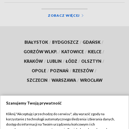
ZOBACZ WIĘCEJ
BIAŁYSTOK
/
BYDGOSZCZ
/
GDAŃSK
/
GORZÓW WLKP.
/
KATOWICE
/
KIELCE
/
KRAKÓW
/
LUBLIN
/
ŁÓDŹ
/
OLSZTYN
/
OPOLE
/
POZNAŃ
/
RZESZÓW
/
SZCZECIN
/
WARSZAWA
/
WROCŁAW
Szanujemy Twoją prywatność
Dołącz do nas:
Kliknij "Akceptuję i przechodzę do serwisu", aby wyrazić zgody na
korzystanie z technologii automatycznego śledzenia i zbierania danych,
TVP
dostęp do informacji na Twoim urządzeniu końcowym i ich