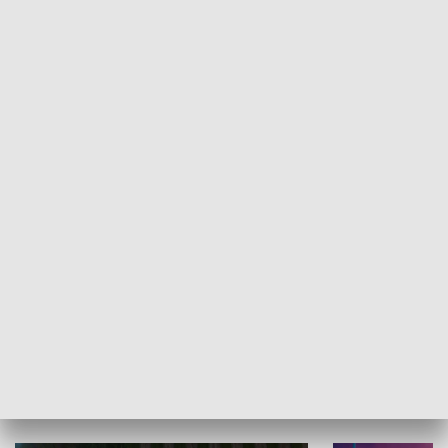
Informator kulturalny
Drzwi do kult
TECHNIKA I MOTORYZACJA
WYPOCZYNEK I REKREACJA