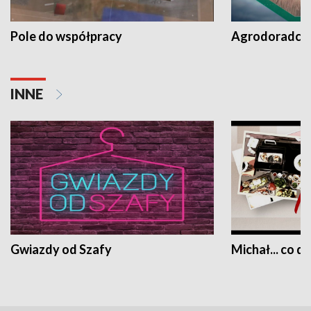
Pole do współpracy
Agrodoradcy 
INNE
Gwiazdy od Szafy
Michał... co dz