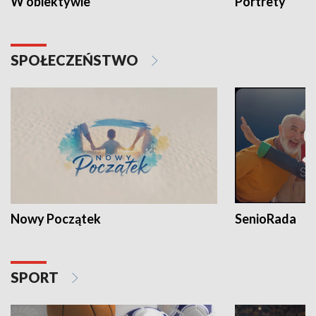
W obiektywie
Portrety
SPOŁECZEŃSTWO
Nowy Początek
SenioRada
SPORT