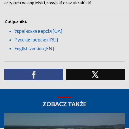
artykułu na angielski, rosyjski oraz ukraiński.
Załączniki:
Українська версія [UA]
Русская версия [RU]
English version [EN]
ZOBACZ TAKŻE