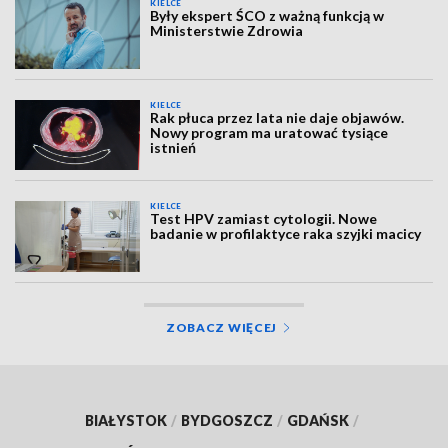
KIELCE
Były ekspert ŚCO z ważną funkcją w
Ministerstwie Zdrowia
KIELCE
Rak płuca przez lata nie daje objawów.
Nowy program ma uratować tysiące
istnień
KIELCE
Test HPV zamiast cytologii. Nowe
badanie w profilaktyce raka szyjki macicy
ZOBACZ WIĘCEJ
BIAŁYSTOK
/
BYDGOSZCZ
/
GDAŃSK
/