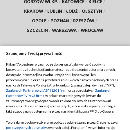
GORZÓW WLKP.
/
KATOWICE
/
KIELCE
/
KRAKÓW
/
LUBLIN
/
ŁÓDŹ
/
OLSZTYN
/
OPOLE
/
POZNAŃ
/
RZESZÓW
/
SZCZECIN
/
WARSZAWA
/
WROCŁAW
Szanujemy Twoją prywatność
Dołącz do nas:
Kliknij "Akceptuję i przechodzę do serwisu", aby wyrazić zgody na
korzystanie z technologii automatycznego śledzenia i zbierania danych,
TVP
dostęp do informacji na Twoim urządzeniu końcowym i ich
Abonament TVP
przechowywanie oraz na przetwarzanie Twoich danych osobowych przez
Regulamin TVP
nas, czyli Telewizję Polską S.A. w likwidacji (zwaną dalej również „TVP”),
Emisja w TVP
Polityka prywatności
Zaufanych Partnerów z IAB* (1201 firm)
oraz pozostałych
Zaufanych
Partnerów TVP (93 firm)
, w celach marketingowych (w tym do
Centrum informacji TVP
Moje zgody
zautomatyzowanego dopasowania reklam do Twoich zainteresowań i
mierzenia ich skuteczności) i pozostałych, które wskazujemy poniżej, a
Naziemna Telewizja Cyfrowa
Pomoc
także zgody na udostępnianie przez nas identyfikatora PPID do Google.
Sklep TVP
Biuro reklamy
Twoje dane osobowe zbierane podczas odwiedzania przez Ciebie naszych
Rada Programowa
Kontakt
poszczególnych serwisów
zwanych dalej „Portalem”, w tym informacje