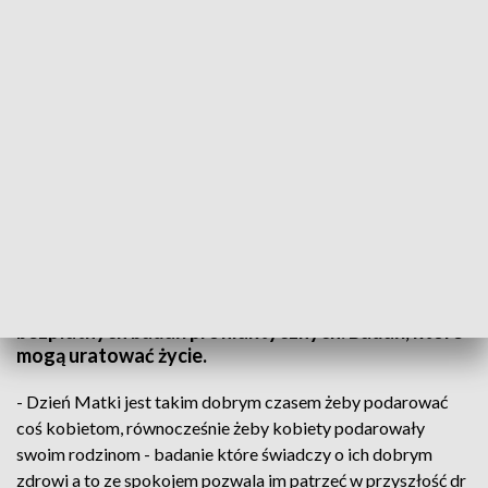
Najcenniejszy prezent na Dzień Matki. Profilaktyczne badania od ŚCO
Zdrowy prezent na Dzień Matki od
Świętokrzyskiego Centrum Onkologii. We wtorek
mieszkanki regionu będą mogły skorzystać z
bezpłatnych badań profilaktycznych. Badań, które
mogą uratować życie.
- Dzień Matki jest takim dobrym czasem żeby podarować
coś kobietom, równocześnie żeby kobiety podarowały
swoim rodzinom - badanie które świadczy o ich dobrym
zdrowi a to ze spokojem pozwala im patrzeć w przyszłość dr