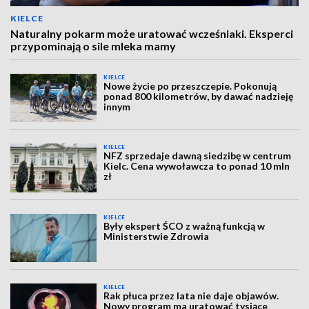
KIELCE
Naturalny pokarm może uratować wcześniaki. Eksperci
przypominają o sile mleka mamy
KIELCE
Nowe życie po przeszczepie. Pokonują
ponad 800 kilometrów, by dawać nadzieję
innym
KIELCE
NFZ sprzedaje dawną siedzibę w centrum
Kielc. Cena wywoławcza to ponad 10 mln
zł
KIELCE
Były ekspert ŚCO z ważną funkcją w
Ministerstwie Zdrowia
KIELCE
Rak płuca przez lata nie daje objawów.
Nowy program ma uratować tysiące