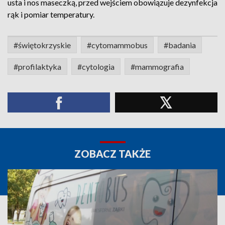
usta i nos maseczką, przed wejściem obowiązuje dezynfekcja
rąk i pomiar temperatury.
#świętokrzyskie
#cytomammobus
#badania
#profilaktyka
#cytologia
#mammografia
ZOBACZ TAKŻE