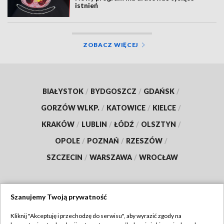
istnień
ZOBACZ WIĘCEJ
BIAŁYSTOK
/
BYDGOSZCZ
/
GDAŃSK
/
GORZÓW WLKP.
/
KATOWICE
/
KIELCE
/
KRAKÓW
/
LUBLIN
/
ŁÓDŹ
/
OLSZTYN
/
OPOLE
/
POZNAŃ
/
RZESZÓW
/
SZCZECIN
/
WARSZAWA
/
WROCŁAW
Szanujemy Twoją prywatność
Dołącz do nas:
Kliknij "Akceptuję i przechodzę do serwisu", aby wyrazić zgody na