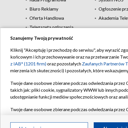
Biuro Reklamy
Ogłoszenie pr
Oferta Handlowa
Akademia Tele
Telegazeta ogłoszenia
Szanujemy Twoją prywatność
Regulamin TVP
Kliknij "Akceptuję i przechodzę do serwisu", aby wyrazić zg
końcowym i ich przechowywanie oraz na przetwarzanie Twoich
z IAB* (1201 firm)
oraz pozostałych
Zaufanych Partnerów T
mierzenia ich skuteczności) i pozostałych, które wskazujemy
Twoje dane osobowe zbierane podczas odwiedzania przez 
takich jak: pliki cookie, sygnalizatory WWW lub innych pod
udostępnianie funkcji mediów społecznościowych oraz anali
Twoje dane osobowe zbierane podczas odwiedzania przez 
plików cookie, informacje o Twoich wyszukiwaniach w serwi
Partnerów TVP
dla realizacji następujących celów i funkc