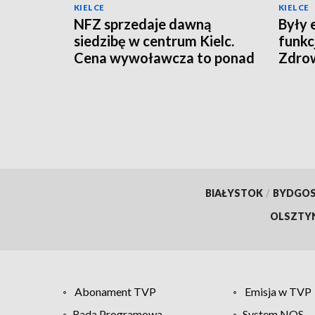
KIELCE
KIELCE
NFZ sprzedaje dawną
Były 
siedzibę w centrum Kielc.
funkc
Cena wywoławcza to ponad
Zdro
10 mln zł
BIAŁYSTOK
/
BYDGO
OLSZTY
Abonament TVP
Emisja w TVP
Rada Programowa
System NOS