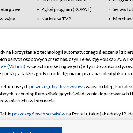
zetargowe
Zgłoś program (ROPAT)
Serwis fo
wizyjna
Kariera w TVP
Merchandi
Polityka prywatności
Moje zgody
Pomoc
Biuro re
ody na korzystanie z technologii automatycznego śledzenia i zbie
 danych osobowych przez nas, czyli Telewizję Polską S.A. w likw
VP (93 firm)
, w celach marketingowych (w tym do zautomatyzow
 poniżej, a także zgody na udostępnianie przez nas identyfikator
Ciebie naszych
poszczególnych serwisów
zwanych dalej „Portalem
obnych technologii umożliwiających świadczenie dopasowanych i be
zowanie ruchu w Internecie.
Ciebie
poszczególnych serwisów
na Portalu, takie jak adresy IP, 
sach Portalu czy historia odwiedzin będą przetwarzane przez TV
ji: przechowywania informacji na urządzeniu lub dostęp do nich,
©2026 Telewizja Polska S.A. w likwidacji