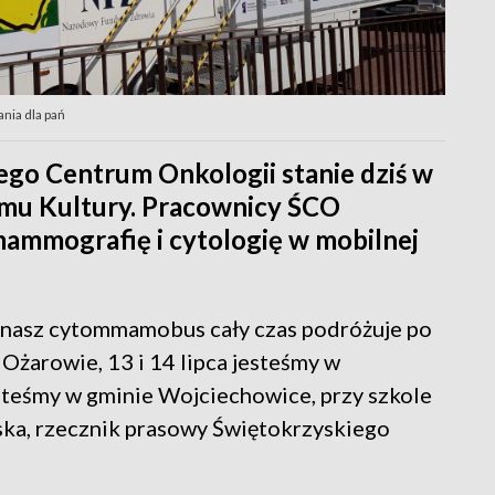
ia dla pań
o Centrum Onkologii stanie dziś w
omu Kultury. Pracownicy ŚCO
mammografię i cytologię w mobilnej
i i nasz cytommamobus cały czas podróżuje po
 Ożarowie, 13 i 14 lipca jesteśmy w
steśmy w gminie Wojciechowice, przy szkole
ńska, rzecznik prasowy Świętokrzyskiego