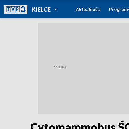
POWRÓT DO
KIELCE
Aktualności
Program
TVP REGIONY
Cytomammobus ŚCO