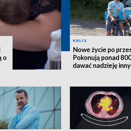
KIELCE
ć
Nowe życie po prze
ą o
Pokonują ponad 800
dawać nadzieję inn