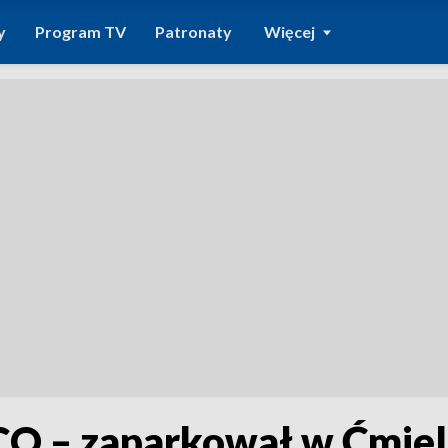
y
Program TV
Patronaty
Więcej
 – zaparkował w Ćmielo