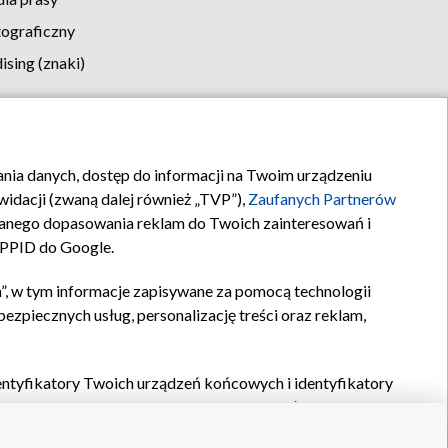
tograficzny
sing (znaki)
klamy
Kontakt
rania danych, dostęp do informacji na Twoim urządzeniu
idacji (zwaną dalej również „TVP”),
Zaufanych Partnerów
anego dopasowania reklam do Twoich zainteresowań i
a PPID do Google.
”, w tym informacje zapisywane za pomocą technologii
zpiecznych usług, personalizację treści oraz reklam,
identyfikatory Twoich urządzeń końcowych i identyfikatory
P,
Zaufanych Partnerów z IAB
oraz pozostałych
Zaufanych
 wyboru podstawowych reklam, wyboru spersonalizowanych