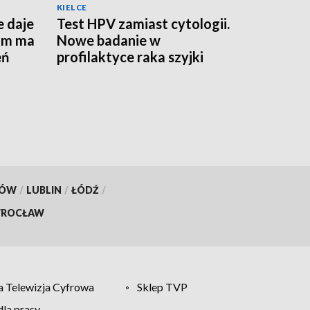
KIELCE
e daje
Test HPV zamiast cytologii.
am ma
Nowe badanie w
eń
profilaktyce raka szyjki
macicy
KÓW
/
LUBLIN
/
ŁÓDŹ
/
ROCŁAW
 Telewizja Cyfrowa
Sklep TVP
la prasy