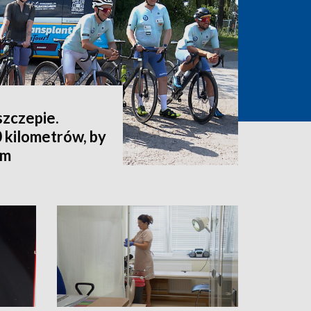
szczepie.
 kilometrów, by
ym