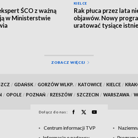
KIELCE
ekspert ŚCO z ważną
Rak płuca przez lata ni
ją w Ministerstwie
objawów. Nowy progr
wia
uratować tysiące istni
ZOBACZ WIĘCEJ
SZCZ
/
GDAŃSK
/
GORZÓW WLKP.
/
KATOWICE
/
KIELCE
/
KRA
N
/
OPOLE
/
POZNAŃ
/
RZESZÓW
/
SZCZECIN
/
WARSZAWA
/
W
Dołącz do nas:
Centrum informacji TVP
Naziemna
Informacje o nadawcy
Program d