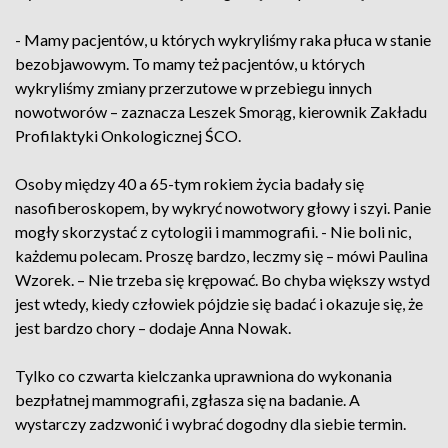
- Mamy pacjentów, u których wykryliśmy raka płuca w stanie
bezobjawowym. To mamy też pacjentów, u których
wykryliśmy zmiany przerzutowe w przebiegu innych
nowotworów – zaznacza Leszek Smorąg, kierownik Zakładu
Profilaktyki Onkologicznej ŚCO.
Osoby między 40 a 65-tym rokiem życia badały się
nasofiberoskopem, by wykryć nowotwory głowy i szyi. Panie
mogły skorzystać z cytologii i mammografii. - Nie boli nic,
każdemu polecam. Proszę bardzo, leczmy się – mówi Paulina
Wzorek. – Nie trzeba się krępować. Bo chyba większy wstyd
jest wtedy, kiedy człowiek pójdzie się badać i okazuje się, że
jest bardzo chory – dodaje Anna Nowak.
Tylko co czwarta kielczanka uprawniona do wykonania
bezpłatnej mammografii, zgłasza się na badanie. A
wystarczy zadzwonić i wybrać dogodny dla siebie termin.