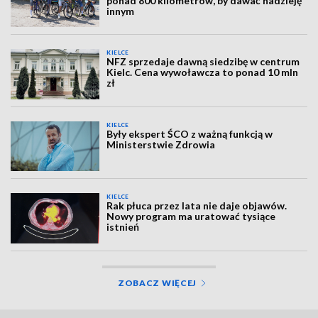
ponad 800 kilometrów, by dawać nadzieję
innym
KIELCE
NFZ sprzedaje dawną siedzibę w centrum
Kielc. Cena wywoławcza to ponad 10 mln
zł
KIELCE
Były ekspert ŚCO z ważną funkcją w
Ministerstwie Zdrowia
KIELCE
Rak płuca przez lata nie daje objawów.
Nowy program ma uratować tysiące
istnień
ZOBACZ WIĘCEJ