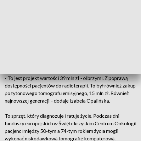
Cytomamobusu Świętokrzyskiego Centrum Onkologii - CytoManiek.
W Świętokrzyskim Centrum Onkologii dzięki pieniądzom
unijnym zrealizowano szereg inwestycji - między innymi
rozbudowano Klinikę Radioterapii.
- To jest projekt wartości 39 mln zł - olbrzymi. Z poprawą
dostępności pacjentów do radioterapii. To był również zakup
pozytonowego tomografu emisyjnego, 15 mln zł. Również
najnowszej generacji – dodaje Izabela Opalińska.
To sprzęt, który diagnozuje i ratuje życie. Podczas dni
funduszy europejskich w Świętokrzyskim Centrum Onkologii
pacjenci między 50-tym a 74-tym rokiem życia mogli
wykonać niskodawkową tomografię komputerową.