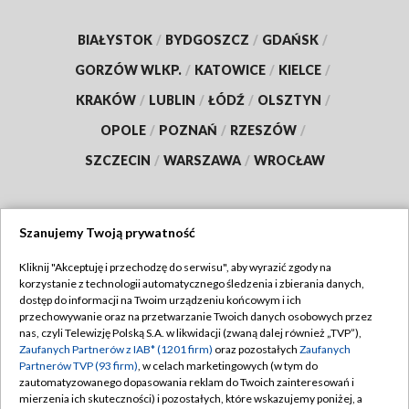
BIAŁYSTOK
/
BYDGOSZCZ
/
GDAŃSK
/
GORZÓW WLKP.
/
KATOWICE
/
KIELCE
/
KRAKÓW
/
LUBLIN
/
ŁÓDŹ
/
OLSZTYN
/
OPOLE
/
POZNAŃ
/
RZESZÓW
/
SZCZECIN
/
WARSZAWA
/
WROCŁAW
Szanujemy Twoją prywatność
Dołącz do nas:
Kliknij "Akceptuję i przechodzę do serwisu", aby wyrazić zgody na
korzystanie z technologii automatycznego śledzenia i zbierania danych,
TVP
dostęp do informacji na Twoim urządzeniu końcowym i ich
Abonament TVP
przechowywanie oraz na przetwarzanie Twoich danych osobowych przez
Regulamin TVP
nas, czyli Telewizję Polską S.A. w likwidacji (zwaną dalej również „TVP”),
Emisja w TVP
Polityka prywatności
Zaufanych Partnerów z IAB* (1201 firm)
oraz pozostałych
Zaufanych
Partnerów TVP (93 firm)
, w celach marketingowych (w tym do
Centrum informacji TVP
Moje zgody
zautomatyzowanego dopasowania reklam do Twoich zainteresowań i
mierzenia ich skuteczności) i pozostałych, które wskazujemy poniżej, a
Naziemna Telewizja Cyfrowa