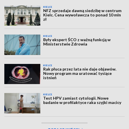
KIELCE
NFZ sprzedaje dawną siedzibę w centrum
Kielc. Cena wywoławcza to ponad 10 mln
zł
KIELCE
Były ekspert ŚCO z ważną funkcją w
Ministerstwie Zdrowia
KIELCE
Rak płuca przez lata nie daje objawów.
Nowy program ma uratować tysiące
istnień
KIELCE
Test HPV zamiast cytologii. Nowe
badanie w profilaktyce raka szyjki macicy