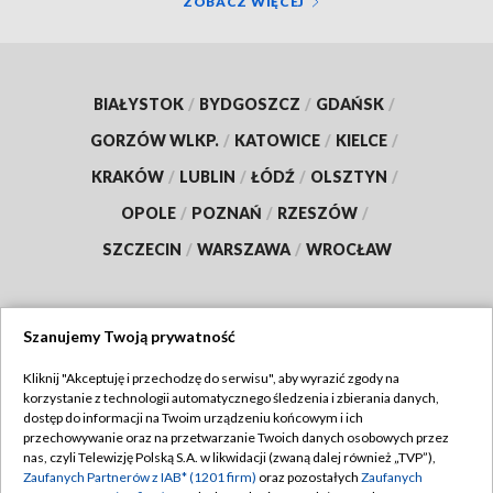
ZOBACZ WIĘCEJ
BIAŁYSTOK
/
BYDGOSZCZ
/
GDAŃSK
/
GORZÓW WLKP.
/
KATOWICE
/
KIELCE
/
KRAKÓW
/
LUBLIN
/
ŁÓDŹ
/
OLSZTYN
/
OPOLE
/
POZNAŃ
/
RZESZÓW
/
SZCZECIN
/
WARSZAWA
/
WROCŁAW
Szanujemy Twoją prywatność
Dołącz do nas:
Kliknij "Akceptuję i przechodzę do serwisu", aby wyrazić zgody na
korzystanie z technologii automatycznego śledzenia i zbierania danych,
TVP
dostęp do informacji na Twoim urządzeniu końcowym i ich
Abonament TVP
przechowywanie oraz na przetwarzanie Twoich danych osobowych przez
Regulamin TVP
nas, czyli Telewizję Polską S.A. w likwidacji (zwaną dalej również „TVP”),
Emisja w TVP
Polityka prywatności
Zaufanych Partnerów z IAB* (1201 firm)
oraz pozostałych
Zaufanych