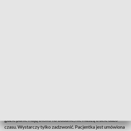
Cytomammobus przyjedzie do Jędrzejowa i Sobkowa
By zadbać o zdrowie wystarczy tylko chwila
wolnego czasu. Cytomammobus do końca miesiąca
będzie stacjonował w kilku miejscowościach w
regionie. We wtorek zawita do Jędrzejowa, od
czwartku z badań będą mogły skorzystać
mieszkanki Sobkowa.
- Przede wszystkim jest to wygoda. Jesteśmy w miejscach
gdzie panie mają blisko na badanie, nie muszą tracić dużo
czasu. Wystarczy tylko zadzwonić. Pacjentka jest umówiona