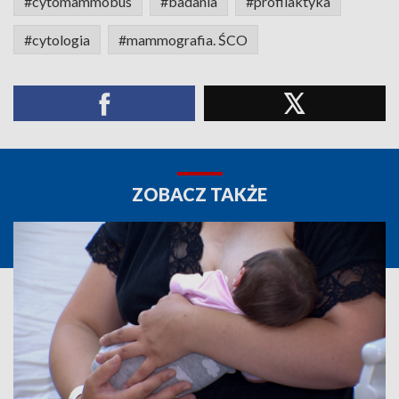
#cytomammobus
#badania
#profilaktyka
#cytologia
#mammografia. ŚCO
ZOBACZ TAKŻE