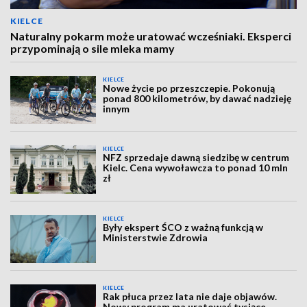
KIELCE
Naturalny pokarm może uratować wcześniaki. Eksperci
przypominają o sile mleka mamy
KIELCE
Nowe życie po przeszczepie. Pokonują
ponad 800 kilometrów, by dawać nadzieję
innym
KIELCE
NFZ sprzedaje dawną siedzibę w centrum
Kielc. Cena wywoławcza to ponad 10 mln
zł
KIELCE
Były ekspert ŚCO z ważną funkcją w
Ministerstwie Zdrowia
KIELCE
Rak płuca przez lata nie daje objawów.
Nowy program ma uratować tysiące