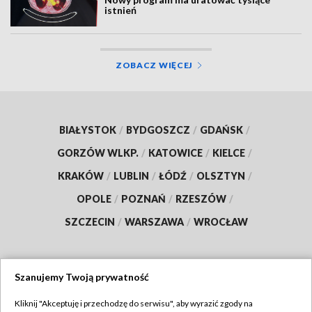
istnień
ZOBACZ WIĘCEJ
BIAŁYSTOK
/
BYDGOSZCZ
/
GDAŃSK
/
GORZÓW WLKP.
/
KATOWICE
/
KIELCE
/
KRAKÓW
/
LUBLIN
/
ŁÓDŹ
/
OLSZTYN
/
OPOLE
/
POZNAŃ
/
RZESZÓW
/
SZCZECIN
/
WARSZAWA
/
WROCŁAW
Szanujemy Twoją prywatność
Dołącz do nas:
Kliknij "Akceptuję i przechodzę do serwisu", aby wyrazić zgody na