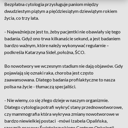
Bezpłatna cytologia przysługuje paniom między
dwudziestym piątym a pięćdziesiątym dziewiątym rokiem
życia, co trzy lata.
- Najważniejsze jest to, żeby pacjentki nie obawiały się tego
badania. Gdyż ono trwa kilkanaście sekund, a jest badaniem
bardzo ważnym, które należy wykonywać regularnie –
podkreśla Katarzyna Sideł, położna, ŚCO.
Bo nowotwory we wczesnym stadium nie dają objawów. Gdy
pojawiają się oznaki raka, choroba jest często
zaawansowana. Dlatego badania profilaktyczne to nasza
polisa na życie - tłumaczą specjaliści.
- Nie wiemy, co się złego dzieje w naszym organizmie.
Dlatego cytologia potrafi wykryć stany przednowotworowe,
czy mammografia która wykrywa zmiany nowotworowe w
bardzo niewielkiej postaci -mówi Izabela Opalińska,
rzecznik prasowy Świętokrzyskiego Centrum Onkologii.