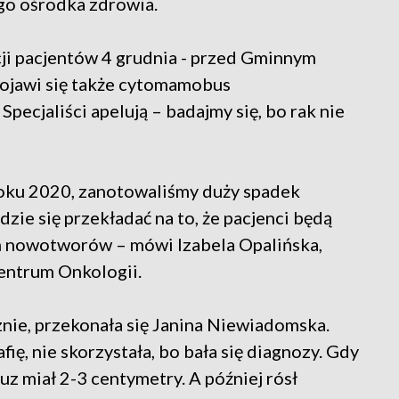
go ośrodka zdrowia.
ji pacjentów 4 grudnia - przed Gminnym
ojawi się także cytomamobus
ecjaliści apelują – badajmy się, bo rak nie
roku 2020, zanotowaliśmy duży spadek
dzie się przekładać na to, że pacjenci będą
 nowotworów – mówi Izabela Opalińska,
entrum Onkologii.
znie, przekonała się Janina Niewiadomska.
ę, nie skorzystała, bo bała się diagnozy. Gdy
uz miał 2-3 centymetry. A później rósł