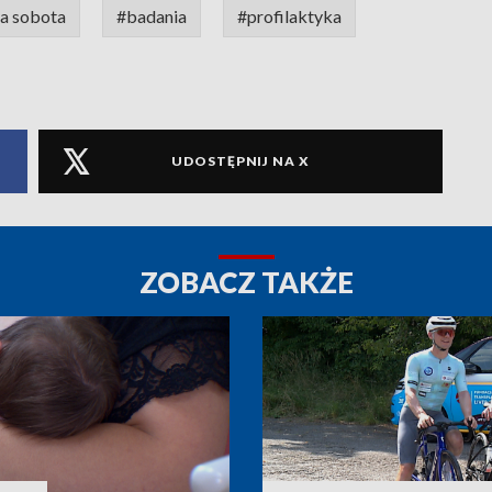
ła sobota
#badania
#profilaktyka
UDOSTĘPNIJ NA X
ZOBACZ TAKŻE