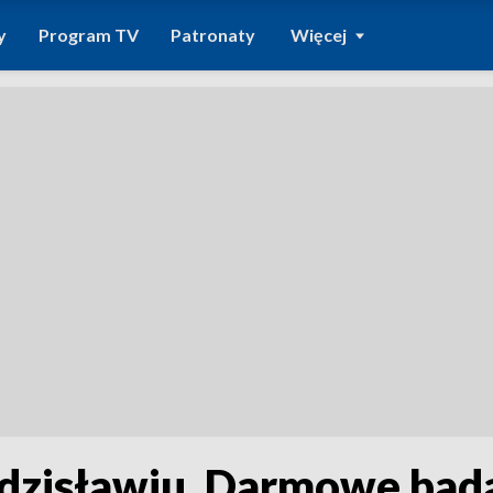
y
Program TV
Patronaty
Więcej
dzisławiu. Darmowe bada