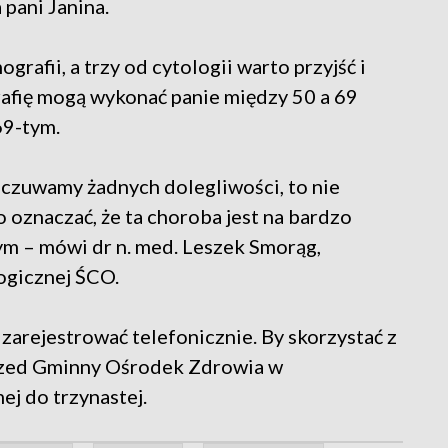
pani Janina.
rafii, a trzy od cytologii warto przyjść i
fię mogą wykonać panie między 50 a 69
69-tym.
dczuwamy żadnych dolegliwości, to nie
 oznaczać, że ta choroba jest na bardzo
m – mówi dr n. med. Leszek Smorąg,
ogicznej ŚCO.
zarejestrować telefonicznie. By skorzystać z
przed Gminny Ośrodek Zdrowia w
j do trzynastej.