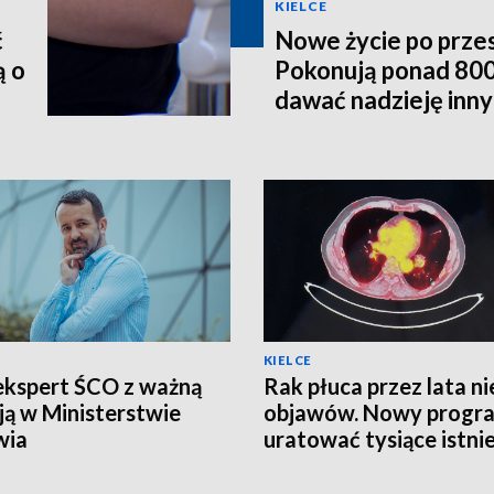
KIELCE
ć
Nowe życie po prze
ą o
Pokonują ponad 800
dawać nadzieję inn
KIELCE
ekspert ŚCO z ważną
Rak płuca przez lata ni
ją w Ministerstwie
objawów. Nowy progr
wia
uratować tysiące istni