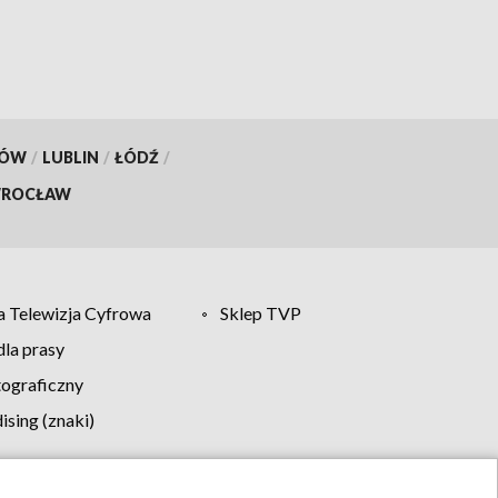
KÓW
/
LUBLIN
/
ŁÓDŹ
/
ROCŁAW
 Telewizja Cyfrowa
Sklep TVP
la prasy
tograficzny
sing (znaki)