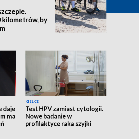
szczepie.
 kilometrów, by
ym
KIELCE
e daje
Test HPV zamiast cytologii.
am ma
Nowe badanie w
eń
profilaktyce raka szyjki
macicy