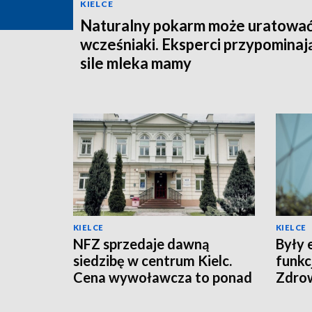
KIELCE
Naturalny pokarm może uratowa
wcześniaki. Eksperci przypominaj
sile mleka mamy
KIELCE
KIELCE
NFZ sprzedaje dawną
Były 
siedzibę w centrum Kielc.
funkc
Cena wywoławcza to ponad
Zdro
10 mln zł