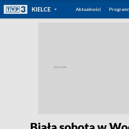
POWRÓT DO
KIELCE
Aktualności
Program
TVP REGIONY
Biała sobota w Wo