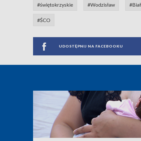
#świętokrzyskie
#Wodzisław
#Bia
#ŚCO
UDOSTĘPNIJ NA FACEBOOKU