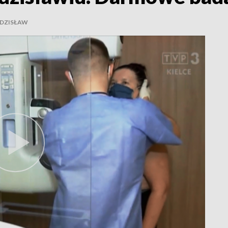
DZISŁAW