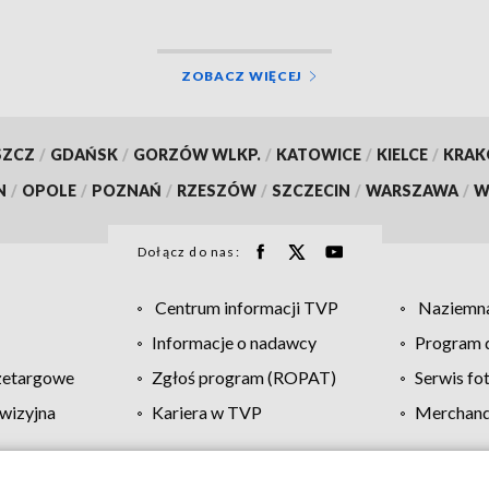
ZOBACZ WIĘCEJ
SZCZ
/
GDAŃSK
/
GORZÓW WLKP.
/
KATOWICE
/
KIELCE
/
KRA
N
/
OPOLE
/
POZNAŃ
/
RZESZÓW
/
SZCZECIN
/
WARSZAWA
/
W
Dołącz do nas:
Centrum informacji TVP
Naziemna
Informacje o nadawcy
Program d
zetargowe
Zgłoś program (ROPAT)
Serwis fo
wizyjna
Kariera w TVP
Merchandi