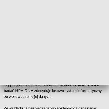
Kultury, ul. Mieszka I 4, w godz. 10.00-16.00.
W cytobusie będzie można wykonać bezpłatnie i bez
skierowania cytologię konwencjonalną i płynną (bezpłatne
dwa badania podczas jednej wizyty, przeznaczone dla pań w
wieku 25-59 lat, w ramach Programu profilaktyki raka szyjki
macicy).
Ponadto będzie dostępna diagnostyka molekularna wirusa
HPV (wirus HPV jest głównym czynnikiem ryzyka
zachorowania na raka szyjki macicy) – badanie przeznaczone
dla kobiet w wieku 30 - 59 lat.
Badanie HPV – DNA nie jest badaniem na życzenie. O tym,
czy pacjentka zostanie zakwalifikowana do pilotażowych
badań HPV-DNA zdecyduje losowo system informatyczny
po wprowadzeniu jej danych.
Ze względu na bezpieczeństwo epidemiologiczne panie