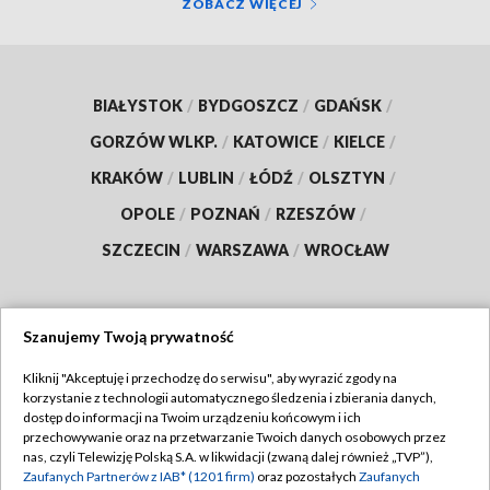
ZOBACZ WIĘCEJ
BIAŁYSTOK
/
BYDGOSZCZ
/
GDAŃSK
/
GORZÓW WLKP.
/
KATOWICE
/
KIELCE
/
KRAKÓW
/
LUBLIN
/
ŁÓDŹ
/
OLSZTYN
/
OPOLE
/
POZNAŃ
/
RZESZÓW
/
SZCZECIN
/
WARSZAWA
/
WROCŁAW
Szanujemy Twoją prywatność
Dołącz do nas:
Kliknij "Akceptuję i przechodzę do serwisu", aby wyrazić zgody na
korzystanie z technologii automatycznego śledzenia i zbierania danych,
TVP
dostęp do informacji na Twoim urządzeniu końcowym i ich
Abonament TVP
przechowywanie oraz na przetwarzanie Twoich danych osobowych przez
Regulamin TVP
nas, czyli Telewizję Polską S.A. w likwidacji (zwaną dalej również „TVP”),
Emisja w TVP
Polityka prywatności
Zaufanych Partnerów z IAB* (1201 firm)
oraz pozostałych
Zaufanych