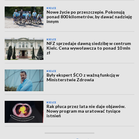
KIELCE
Nowe życie po przeszczepie. Pokonują
ponad 800 kilometrów, by dawać nadzieję
innym
KIELCE
NFZ sprzedaje dawną siedzibę w centrum
Kielc. Cena wywoławcza to ponad 10 mln
zł
KIELCE
Były ekspert ŚCO z ważną funkcją w
Ministerstwie Zdrowia
KIELCE
Rak płuca przez lata nie daje objawów.
Nowy program ma uratować tysiące
istnień