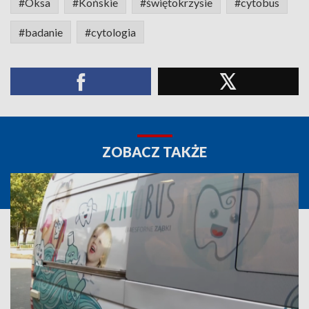
#Oksa
#Końskie
#świętokrzysie
#cytobus
#badanie
#cytologia
ZOBACZ TAKŻE