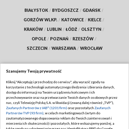
BIAŁYSTOK
/
BYDGOSZCZ
/
GDAŃSK
/
GORZÓW WLKP.
/
KATOWICE
/
KIELCE
/
KRAKÓW
/
LUBLIN
/
ŁÓDŹ
/
OLSZTYN
/
OPOLE
/
POZNAŃ
/
RZESZÓW
/
SZCZECIN
/
WARSZAWA
/
WROCŁAW
Szanujemy Twoją prywatność
Dołącz do nas:
Kliknij "Akceptuję i przechodzę do serwisu", aby wyrazić zgody na
korzystanie z technologii automatycznego śledzenia i zbierania danych,
TVP
dostęp do informacji na Twoim urządzeniu końcowym i ich
Abonament TVP
przechowywanie oraz na przetwarzanie Twoich danych osobowych przez
Regulamin TVP
nas, czyli Telewizję Polską S.A. w likwidacji (zwaną dalej również „TVP”),
Emisja w TVP
Polityka prywatności
Zaufanych Partnerów z IAB* (1201 firm)
oraz pozostałych
Zaufanych
Partnerów TVP (93 firm)
, w celach marketingowych (w tym do
Centrum informacji TVP
Moje zgody
zautomatyzowanego dopasowania reklam do Twoich zainteresowań i
mierzenia ich skuteczności) i pozostałych, które wskazujemy poniżej, a
Naziemna Telewizja Cyfrowa
Pomoc
także zgody na udostępnianie przez nas identyfikatora PPID do Google.