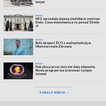
innym
KIELCE
NFZ sprzedaje dawną siedzibę w centrum
Kielc. Cena wywoławcza to ponad 10 mln
zł
KIELCE
Były ekspert ŚCO z ważną funkcją w
Ministerstwie Zdrowia
KIELCE
Rak płuca przez lata nie daje objawów.
Nowy program ma uratować tysiące
istnień
ZOBACZ WIĘCEJ