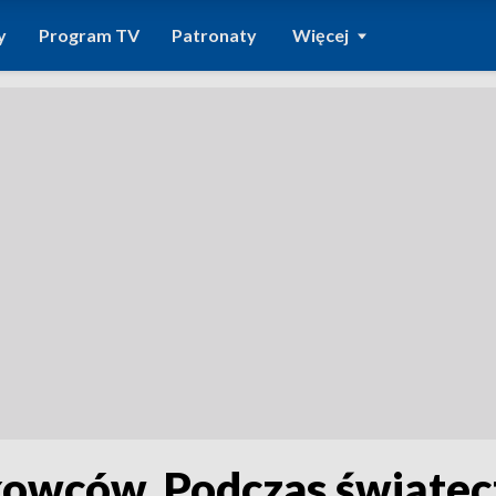
y
Program TV
Patronaty
Więcej
kowców. Podczas świąte