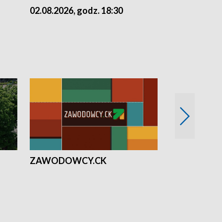
02.08.2026, godz. 18:30
01.08.2026, 
ZAWODOWCY.CK
Solidarni z U