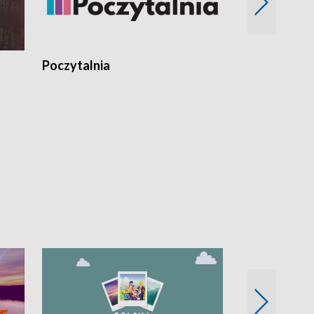
Poczytalnia
Koncerty TV