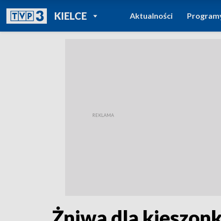
POWRÓT DO
KIELCE
Aktualności
Program
TVP REGIONY
Żniwa dla kieszon