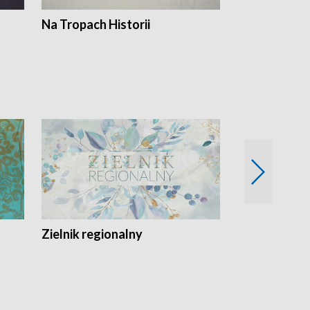
Na Tropach Historii
Szept ziemi
Zielnik regionalny
EkoLogiczni