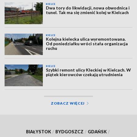
KIELCE
Dwa tory do likwidacji, nowa obwodnica i
tunel. Tak ma się zmienić kolej w Kielcach
KIELCE
Kolejna kielecka ulica wyremontowana.
Od poniedziałku wróci stała organizacja
ruchu
KIELCE
Szybki remont ulicy Kleckiej w Kielcach. W
piątek kierowców czekają utrudnienia
ZOBACZ WIĘCEJ
BIAŁYSTOK
/
BYDGOSZCZ
/
GDAŃSK
/