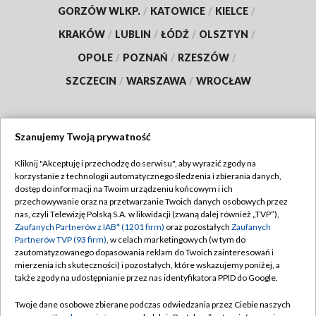
GORZÓW WLKP.
/
KATOWICE
/
KIELCE
/
KRAKÓW
/
LUBLIN
/
ŁÓDŹ
/
OLSZTYN
/
OPOLE
/
POZNAŃ
/
RZESZÓW
/
SZCZECIN
/
WARSZAWA
/
WROCŁAW
Szanujemy Twoją prywatność
Dołącz do nas:
Kliknij "Akceptuję i przechodzę do serwisu", aby wyrazić zgody na
korzystanie z technologii automatycznego śledzenia i zbierania danych,
TVP
dostęp do informacji na Twoim urządzeniu końcowym i ich
Abonament TVP
przechowywanie oraz na przetwarzanie Twoich danych osobowych przez
Regulamin TVP
nas, czyli Telewizję Polską S.A. w likwidacji (zwaną dalej również „TVP”),
Emisja w TVP
Polityka prywatności
Zaufanych Partnerów z IAB* (1201 firm)
oraz pozostałych
Zaufanych
Partnerów TVP (93 firm)
, w celach marketingowych (w tym do
Centrum informacji TVP
Moje zgody
zautomatyzowanego dopasowania reklam do Twoich zainteresowań i
mierzenia ich skuteczności) i pozostałych, które wskazujemy poniżej, a
Naziemna Telewizja Cyfrowa
Pomoc
także zgody na udostępnianie przez nas identyfikatora PPID do Google.
Sklep TVP
Biuro reklamy
Twoje dane osobowe zbierane podczas odwiedzania przez Ciebie naszych
Rada Programowa