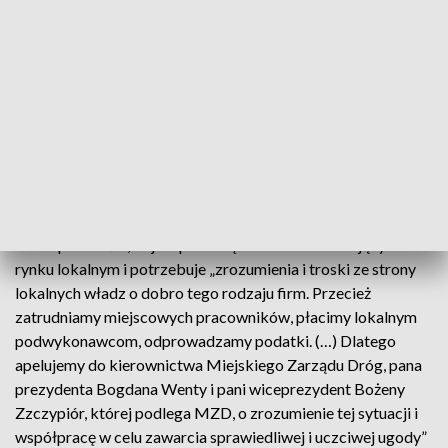
„Gdy składaliśmy ofertę w marcu 2O22 roku, nie
przewidzieliśmy tak wysokiego stopnia inflacji, znacznego
wzrostu kosztów w budownictwie wywołanych m.in. atakiem
Rosji na Ukrainę. Nie tylko my tego nie przewidzieliśmy, ale
także Prezes NBP, Rząd, wielu ekonomistów, sam
zamawiający i inni przedsiębiorcy. Z tych przyczyn bez
waloryzacji wynagrodzenia kontraktu, wykonanie umowy
wyrządzi nam niepowetowaną stratę” – czytamy w
oświadczeniu.
Firma podkreśla, że jest przedsiębiorstwem działającym na
rynku lokalnym i potrzebuje „zrozumienia i troski ze strony
lokalnych władz o dobro tego rodzaju firm. Przecież
zatrudniamy miejscowych pracowników, płacimy lokalnym
podwykonawcom, odprowadzamy podatki. (…) Dlatego
apelujemy do kierownictwa Miejskiego Zarządu Dróg, pana
prezydenta Bogdana Wenty i pani wiceprezydent Bożeny
Zzczypiór, której podlega MZD, o zrozumienie tej sytuacji i
współpracę w celu zawarcia sprawiedliwej i uczciwej ugody”