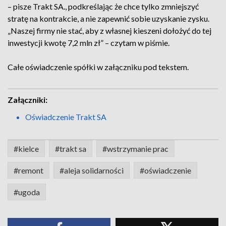
– pisze Trakt SA., podkreślając że chce tylko zmniejszyć
stratę na kontrakcie, a nie zapewnić sobie uzyskanie zysku.
„Naszej firmy nie stać, aby z własnej kieszeni dołożyć do tej
inwestycji kwotę 7,2 mln zł” – czytam w piśmie.
Całe oświadczenie spółki w załączniku pod tekstem.
Załączniki:
Oświadczenie Trakt SA
#kielce
#trakt sa
#wstrzymanie prac
#remont
#aleja solidarności
#oświadczenie
#ugoda