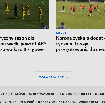
KIELCE
ryczny sezon dla
Korona zyskała doda
ii i wielki powrót AKS-
tydzień. Trwają
sza walka o III-ligowe
przygotowania do mec
ty
Legią Warszawa
ZOBACZ WIĘCEJ
SZCZ
/
GDAŃSK
/
GORZÓW WLKP.
/
KATOWICE
/
KIELCE
/
KRA
N
/
OPOLE
/
POZNAŃ
/
RZESZÓW
/
SZCZECIN
/
WARSZAWA
/
W