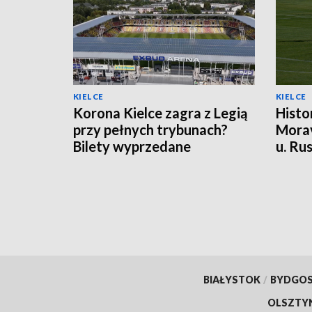
KIELCE
KIELCE
Korona Kielce zagra z Legią
Histo
przy pełnych trybunach?
Morav
Bilety wyprzedane
u. Ru
punk
BIAŁYSTOK
/
BYDGO
OLSZTY