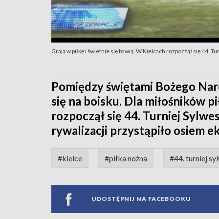
Grają w piłkę i świetnie się bawią. W Kielcach rozpoczął się 44. T
Pomiędzy świętami Bożego Nar
się na boisku. Dla miłośników pi
rozpoczął się 44. Turniej Sylw
rywalizacji przystąpiło osiem ek
#kielce
#piłka nożna
#44. turniej s
UDOSTĘPNIJ NA FACEBOOKU