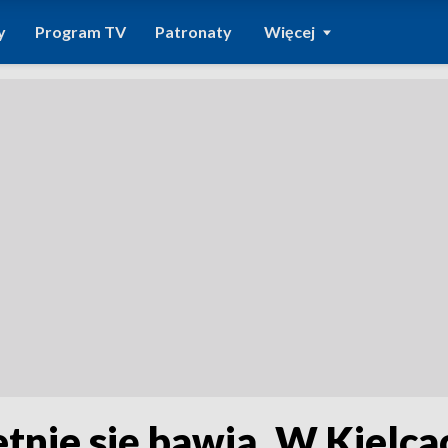
y
Program TV
Patronaty
Więcej
etnie się bawią. W Kielca