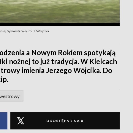
urniej Sylwestrowy im. J. Wójcika
odzenia a Nowym Rokiem spotykają
łki nożnej to już tradycja. W Kielcach
estrowy imienia Jerzego Wójcika. Do
ip.
ylwestrowy
UDOSTĘPNIJ NA X