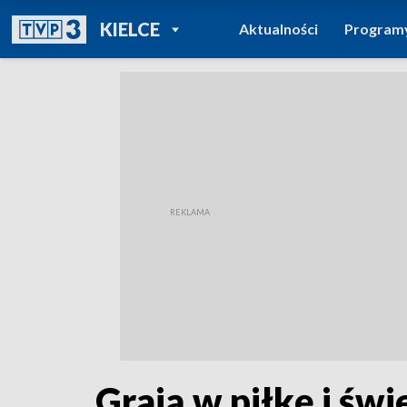
POWRÓT DO
KIELCE
Aktualności
Program
TVP REGIONY
Grają w piłkę i świ