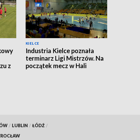
KIELCE
tkowy
Industria Kielce poznała
terminarz Ligi Mistrzów. Na
zu z
początek mecz w Hali
Legionów
KÓW
/
LUBLIN
/
ŁÓDŹ
/
ROCŁAW