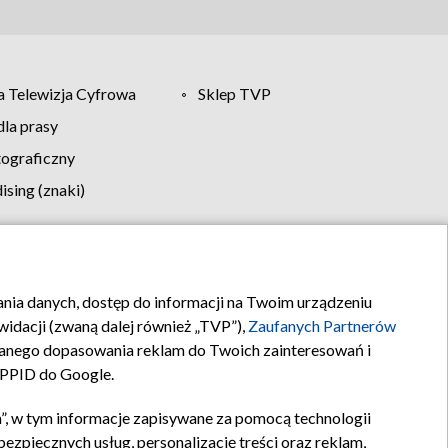
 Telewizja Cyfrowa
Sklep TVP
la prasy
tograficzny
sing (znaki)
klamy
Kontakt
rania danych, dostęp do informacji na Twoim urządzeniu
idacji (zwaną dalej również „TVP”),
Zaufanych Partnerów
anego dopasowania reklam do Twoich zainteresowań i
a PPID do Google.
”, w tym informacje zapisywane za pomocą technologii
zpiecznych usług, personalizację treści oraz reklam,