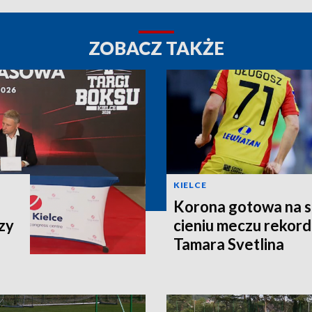
ZOBACZ TAKŻE
KIELCE
Korona gotowa na st
zy
cieniu meczu rekor
Tamara Svetlina