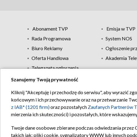
Abonament TVP
Emisja w TVP
Rada Programowa
System NOS
Biuro Reklamy
Ogłoszenie pr
Oferta Handlowa
Akademia Tele
Telegazeta ogłoszenia
Szanujemy Twoją prywatność
Regulamin TVP
Kliknij "Akceptuję i przechodzę do serwisu", aby wyrazić zg
końcowym i ich przechowywanie oraz na przetwarzanie Twoich
z IAB* (1201 firm)
oraz pozostałych
Zaufanych Partnerów T
mierzenia ich skuteczności) i pozostałych, które wskazujemy
Twoje dane osobowe zbierane podczas odwiedzania przez 
takich jak: pliki cookie, sygnalizatory WWW lub innych pod