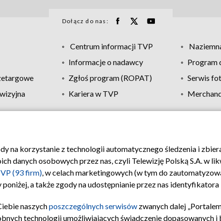
Dołącz do nas:
Centrum informacji TVP
Naziemna
Informacje o nadawcy
Program d
zetargowe
Zgłoś program (ROPAT)
Serwis fo
wizyjna
Kariera w TVP
Merchandi
Polityka prywatności
Moje zgody
Pomoc
Biuro re
ody na korzystanie z technologii automatycznego śledzenia i zbie
 danych osobowych przez nas, czyli Telewizję Polską S.A. w likw
VP (93 firm)
, w celach marketingowych (w tym do zautomatyzow
 poniżej, a także zgody na udostępnianie przez nas identyfikator
Ciebie naszych
poszczególnych serwisów
zwanych dalej „Portalem
obnych technologii umożliwiających świadczenie dopasowanych i be