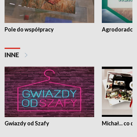
Pole do współpracy
Agrodoradcy 
INNE
Gwiazdy od Szafy
Michał... co dz