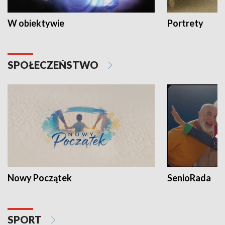
W obiektywie
Portrety
SPOŁECZEŃSTWO
Nowy Początek
SenioRada
SPORT