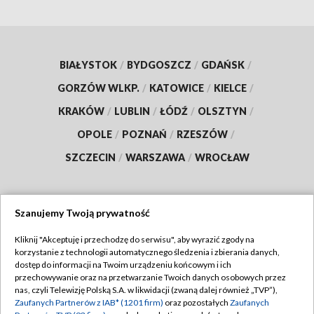
BIAŁYSTOK
/
BYDGOSZCZ
/
GDAŃSK
/
GORZÓW WLKP.
/
KATOWICE
/
KIELCE
/
KRAKÓW
/
LUBLIN
/
ŁÓDŹ
/
OLSZTYN
/
OPOLE
/
POZNAŃ
/
RZESZÓW
/
SZCZECIN
/
WARSZAWA
/
WROCŁAW
Szanujemy Twoją prywatność
Dołącz do nas:
Kliknij "Akceptuję i przechodzę do serwisu", aby wyrazić zgody na
korzystanie z technologii automatycznego śledzenia i zbierania danych,
TVP
dostęp do informacji na Twoim urządzeniu końcowym i ich
Abonament TVP
przechowywanie oraz na przetwarzanie Twoich danych osobowych przez
Regulamin TVP
nas, czyli Telewizję Polską S.A. w likwidacji (zwaną dalej również „TVP”),
Emisja w TVP
Zaufanych Partnerów z IAB* (1201 firm)
oraz pozostałych
Zaufanych
Polityka prywatności