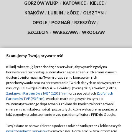
GORZÓW WLKP.
/
KATOWICE
/
KIELCE
/
KRAKÓW
/
LUBLIN
/
ŁÓDŹ
/
OLSZTYN
/
OPOLE
/
POZNAŃ
/
RZESZÓW
/
SZCZECIN
/
WARSZAWA
/
WROCŁAW
Szanujemy Twoją prywatność
Dołącz do nas:
Kliknij "Akceptuję i przechodzę do serwisu", aby wyrazić zgody na
korzystanie z technologii automatycznego śledzenia i zbierania danych,
TVP
dostęp do informacji na Twoim urządzeniu końcowym i ich
Abonament TVP
przechowywanie oraz na przetwarzanie Twoich danych osobowych przez
Regulamin TVP
nas, czyli Telewizję Polską S.A. w likwidacji (zwaną dalej również „TVP”),
Emisja w TVP
Polityka prywatności
Zaufanych Partnerów z IAB* (1201 firm)
oraz pozostałych
Zaufanych
Partnerów TVP (93 firm)
, w celach marketingowych (w tym do
Centrum informacji TVP
Moje zgody
zautomatyzowanego dopasowania reklam do Twoich zainteresowań i
mierzenia ich skuteczności) i pozostałych, które wskazujemy poniżej, a
Naziemna Telewizja Cyfrowa
Pomoc
także zgody na udostępnianie przez nas identyfikatora PPID do Google.
Sklep TVP
Biuro reklamy
Twoje dane osobowe zbierane podczas odwiedzania przez Ciebie naszych
Rada Programowa
Kontakt
poszczególnych serwisów
zwanych dalej „Portalem”, w tym informacje