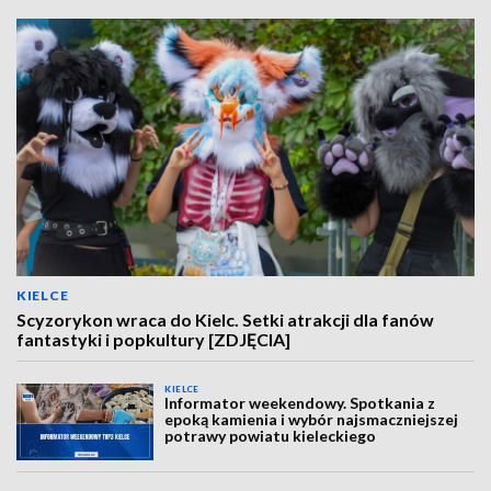
KIELCE
Scyzorykon wraca do Kielc. Setki atrakcji dla fanów
fantastyki i popkultury [ZDJĘCIA]
KIELCE
Informator weekendowy. Spotkania z
epoką kamienia i wybór najsmaczniejszej
potrawy powiatu kieleckiego