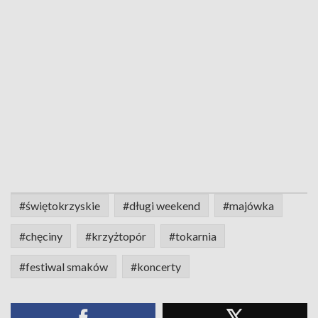
#świętokrzyskie
#długi weekend
#majówka
#chęciny
#krzyżtopór
#tokarnia
#festiwal smaków
#koncerty