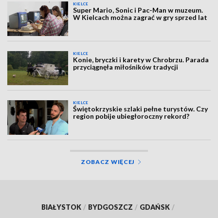
KIELCE
Super Mario, Sonic i Pac-Man w muzeum.
W Kielcach można zagrać w gry sprzed lat
KIELCE
Konie, bryczki i karety w Chrobrzu. Parada
przyciągnęła miłośników tradycji
KIELCE
Świętokrzyskie szlaki pełne turystów. Czy
region pobije ubiegłoroczny rekord?
ZOBACZ WIĘCEJ
BIAŁYSTOK
/
BYDGOSZCZ
/
GDAŃSK
/