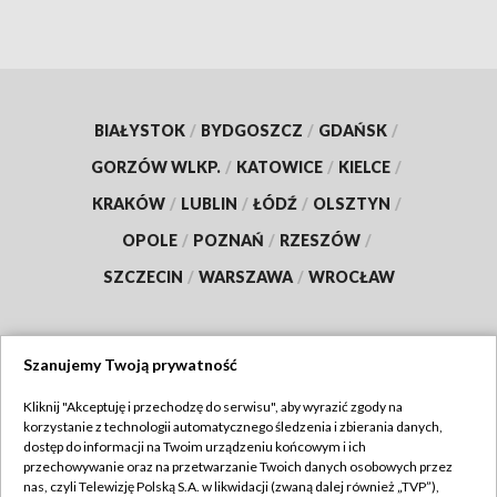
BIAŁYSTOK
/
BYDGOSZCZ
/
GDAŃSK
/
GORZÓW WLKP.
/
KATOWICE
/
KIELCE
/
KRAKÓW
/
LUBLIN
/
ŁÓDŹ
/
OLSZTYN
/
OPOLE
/
POZNAŃ
/
RZESZÓW
/
SZCZECIN
/
WARSZAWA
/
WROCŁAW
Szanujemy Twoją prywatność
Dołącz do nas:
Kliknij "Akceptuję i przechodzę do serwisu", aby wyrazić zgody na
korzystanie z technologii automatycznego śledzenia i zbierania danych,
TVP
dostęp do informacji na Twoim urządzeniu końcowym i ich
Abonament TVP
przechowywanie oraz na przetwarzanie Twoich danych osobowych przez
Regulamin TVP
nas, czyli Telewizję Polską S.A. w likwidacji (zwaną dalej również „TVP”),