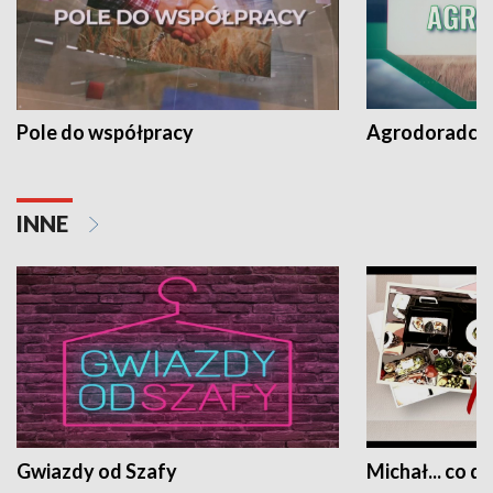
Pole do współpracy
Agrodoradcy 
INNE
Gwiazdy od Szafy
Michał... co dz