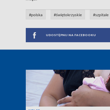
#polska
#świętokrzyskie
#szpitale
UDOSTĘPNIJ NA FACEBOOKU