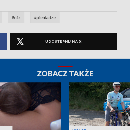
#nfz
#pieniadze
UDOSTĘPNIJ NA X
ZOBACZ TAKŻE