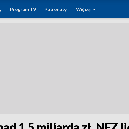
y
Program TV
Patronaty
Więcej
nad 1,5 miliarda zł. NFZ li