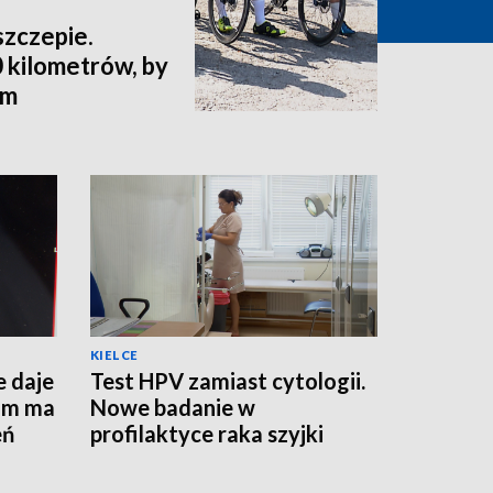
szczepie.
 kilometrów, by
ym
KIELCE
e daje
Test HPV zamiast cytologii.
am ma
Nowe badanie w
eń
profilaktyce raka szyjki
macicy