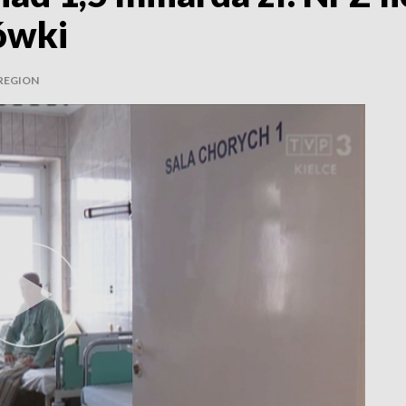
ówki
 REGION