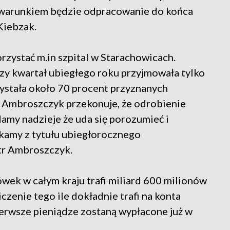
k warunkiem będzie odpracowanie do końca
Kiebzak.
rzystać m.in szpital w Starachowicach.
y kwartał ubiegłego roku przyjmowała tylko
ystała około 70 procent przyznanych
r Ambroszczyk przekonuje, że odrobienie
Mamy nadzieje że uda się porozumieć i
kamy z tytułu ubiegłorocznego
tr Ambroszczyk.
wek w całym kraju trafi miliard 600 milionów
zenie tego ile dokładnie trafi na konta
ierwsze pieniądze zostaną wypłacone już w