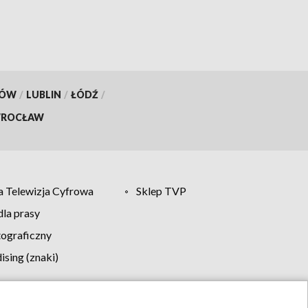
KÓW
/
LUBLIN
/
ŁÓDŹ
/
ROCŁAW
 Telewizja Cyfrowa
Sklep TVP
la prasy
tograficzny
sing (znaki)