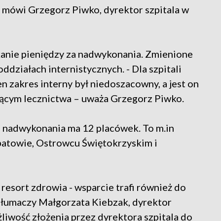
 – mówi Grzegorz Piwko, dyrektor szpitala w
kanie pieniędzy za nadwykonania. Zmienione
działach internistycznych. - Dla szpitali
en zakres interny był niedoszacowny, a jest on
cym lecznictwa – uważa Grzegorz Piwko.
i, nadwykonania ma 12 placówek. To m.in
patowie, Ostrowcu Świętokrzyskim i
resort zdrowia - wsparcie trafi również do
- tłumaczy Małgorzata Kiebzak, dyrektor
liwość złożenia przez dyrektora szpitala do