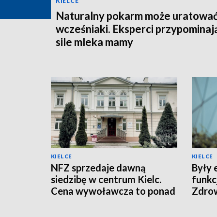
KIELCE
Naturalny pokarm może uratowa
wcześniaki. Eksperci przypominaj
sile mleka mamy
KIELCE
KIELCE
NFZ sprzedaje dawną
Były 
siedzibę w centrum Kielc.
funkc
Cena wywoławcza to ponad
Zdro
10 mln zł