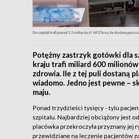
Do szpitali trafi ponad 1,5 miliarda zł. NFZ liczy, ile dostaną pos
Potężny zastrzyk gotówki dla sz
kraju trafi miliard 600 milionó
zdrowia. Ile z tej puli dostaną 
wiadomo. Jedno jest pewne – sko
maju.
Ponad trzydzieści tysięcy - tylu pacje
szpitalu. Najbardziej obciążony jest o
placówka przekroczyła przyznany jej ry
przewidziane na leczenie pacjentów zo