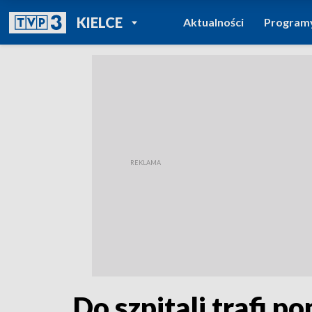
POWRÓT DO
KIELCE
Aktualności
Program
TVP REGIONY
Do szpitali trafi po