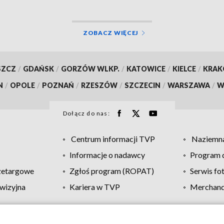
ZOBACZ WIĘCEJ
SZCZ
/
GDAŃSK
/
GORZÓW WLKP.
/
KATOWICE
/
KIELCE
/
KRA
N
/
OPOLE
/
POZNAŃ
/
RZESZÓW
/
SZCZECIN
/
WARSZAWA
/
W
Dołącz do nas:
Centrum informacji TVP
Naziemna
Informacje o nadawcy
Program d
zetargowe
Zgłoś program (ROPAT)
Serwis fo
wizyjna
Kariera w TVP
Merchandi