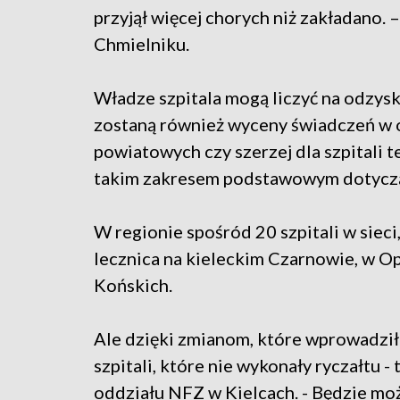
przyjął więcej chorych niż zakładano.
Chmielniku.
Władze szpitala mogą liczyć na odzys
zostaną również wyceny świadczeń w od
powiatowych czy szerzej dla szpitali t
takim zakresem podstawowym dotyczą
W regionie spośród 20 szpitali w siec
lecznica na kieleckim Czarnowie, w O
Końskich.
Ale dzięki zmianom, które wprowadził 
szpitali, które nie wykonały ryczałtu 
oddziału NFZ w Kielcach. - Będzie moż