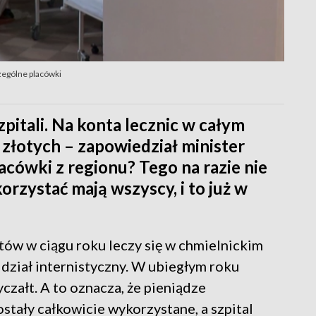
zczególne placówki
pitali. Na konta lecznic w całym
w złotych – zapowiedział minister
placówki z regionu? Tego na razie nie
rzystać mają wszyscy, i to już w
ntów w ciągu roku leczy się w chmielnickim
ddział internistyczny. W ubiegłym roku
czałt. A to oznacza, że pieniądze
stały całkowicie wykorzystane, a szpital