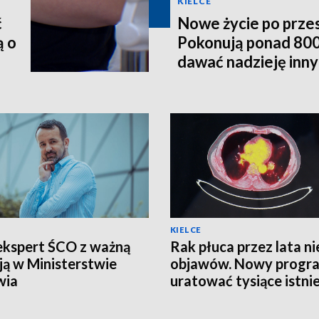
KIELCE
ć
Nowe życie po prze
ą o
Pokonują ponad 800
dawać nadzieję inn
KIELCE
ekspert ŚCO z ważną
Rak płuca przez lata ni
ją w Ministerstwie
objawów. Nowy progr
wia
uratować tysiące istni