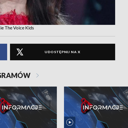
ie The Voice Kids
UDOSTĘPNIJ NA X
OGRAMÓW