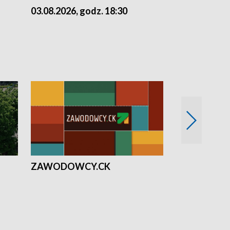
03.08.2026, godz. 18:30
02.08.2026, 
ZAWODOWCY.CK
Solidarni z U