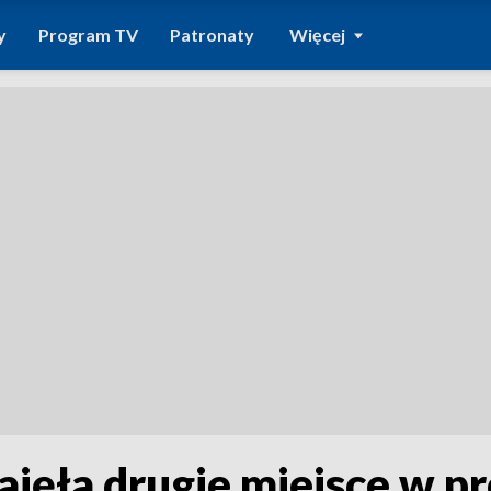
y
Program TV
Patronaty
Więcej
ajęła drugie miejsce w p