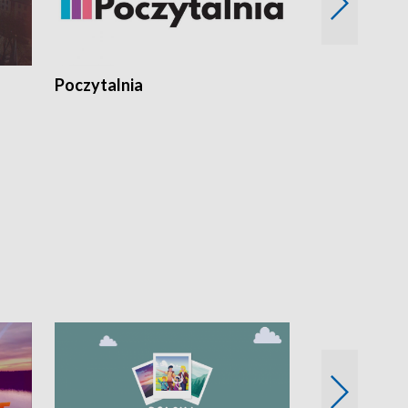
Poczytalnia
Koncerty TV