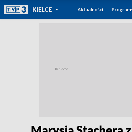
POWRÓT DO
KIELCE
Aktualności
Program
TVP REGIONY
Marysia Stachera z