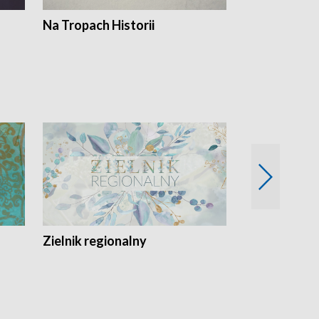
Na Tropach Historii
Szept ziemi
Zielnik regionalny
EkoLogiczni