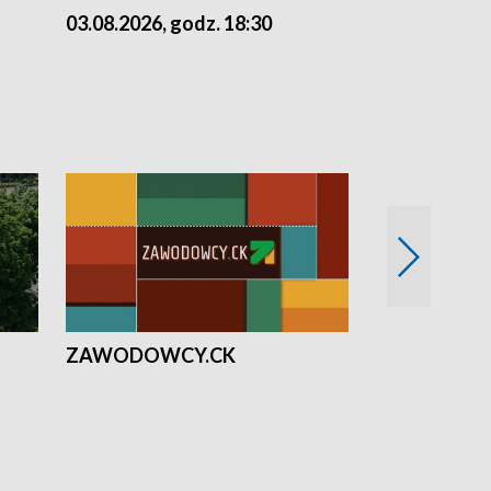
03.08.2026, godz. 18:30
02.08.2026, 
ZAWODOWCY.CK
Solidarni z U