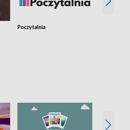
Poczytalnia
Koncerty TV