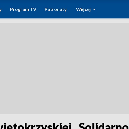
y
Program TV
Patronaty
Więcej
ętokrzyskiej „Solidarno