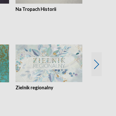
Na Tropach Historii
Szept ziemi
Zielnik regionalny
EkoLogiczni