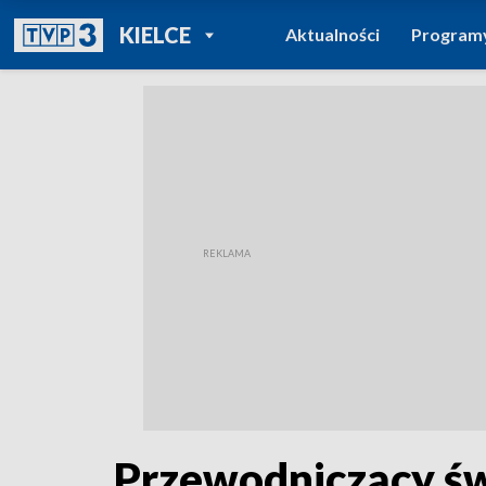
POWRÓT DO
KIELCE
Aktualności
Program
TVP REGIONY
Przewodniczący świ