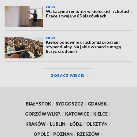
KIELCE
Wakacyjne remonty w kieleckich szkołach.
Prace trwają w 65 placówkach
KIELCE
Kielce ponownie uruchomią program
stypendialny. Na jakie wsparcie mogą
liczyć studenci?
ZOBACZ WIĘCEJ
BIAŁYSTOK
/
BYDGOSZCZ
/
GDAŃSK
/
GORZÓW WLKP.
/
KATOWICE
/
KIELCE
/
KRAKÓW
/
LUBLIN
/
ŁÓDŹ
/
OLSZTYN
/
OPOLE
/
POZNAŃ
/
RZESZÓW
/