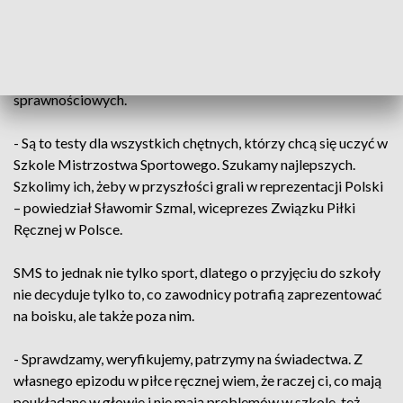
SMS ZPRP Kielce.
Dlatego chętnych jest zawsze więcej niż miejsc. Trzeba
zatem udowodnić swoją jakość - najlepiej podczas testów
sprawnościowych.
- Są to testy dla wszystkich chętnych, którzy chcą się uczyć w
Szkole Mistrzostwa Sportowego. Szukamy najlepszych.
Szkolimy ich, żeby w przyszłości grali w reprezentacji Polski
– powiedział Sławomir Szmal, wiceprezes Związku Piłki
Ręcznej w Polsce.
SMS to jednak nie tylko sport, dlatego o przyjęciu do szkoły
nie decyduje tylko to, co zawodnicy potrafią zaprezentować
na boisku, ale także poza nim.
- Sprawdzamy, weryfikujemy, patrzymy na świadectwa. Z
własnego epizodu w piłce ręcznej wiem, że raczej ci, co mają
poukładane w głowie i nie mają problemów w szkole, też