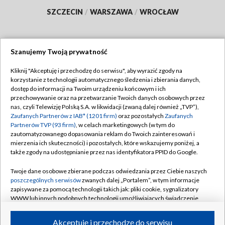
SZCZECIN
/
WARSZAWA
/
WROCŁAW
Szanujemy Twoją prywatność
Dołącz do nas:
Kliknij "Akceptuję i przechodzę do serwisu", aby wyrazić zgody na
korzystanie z technologii automatycznego śledzenia i zbierania danych,
TVP
dostęp do informacji na Twoim urządzeniu końcowym i ich
Abonament TVP
przechowywanie oraz na przetwarzanie Twoich danych osobowych przez
Regulamin TVP
nas, czyli Telewizję Polską S.A. w likwidacji (zwaną dalej również „TVP”),
Emisja w TVP
Polityka prywatności
Zaufanych Partnerów z IAB* (1201 firm)
oraz pozostałych
Zaufanych
Partnerów TVP (93 firm)
, w celach marketingowych (w tym do
Centrum informacji TVP
Moje zgody
zautomatyzowanego dopasowania reklam do Twoich zainteresowań i
mierzenia ich skuteczności) i pozostałych, które wskazujemy poniżej, a
Naziemna Telewizja Cyfrowa
Pomoc
także zgody na udostępnianie przez nas identyfikatora PPID do Google.
Sklep TVP
Biuro reklamy
Twoje dane osobowe zbierane podczas odwiedzania przez Ciebie naszych
Rada Programowa
Kontakt
poszczególnych serwisów
zwanych dalej „Portalem”, w tym informacje
zapisywane za pomocą technologii takich jak: pliki cookie, sygnalizatory
System NOS
WWW lub innych podobnych technologii umożliwiających świadczenie
dopasowanych i bezpiecznych usług, personalizację treści oraz reklam,
Informacje o nadawcy
Kanały
udostępnianie funkcji mediów społecznościowych oraz analizowanie
Akceptuję i przechodzę do serwisu