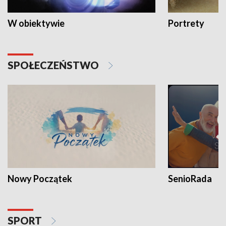
W obiektywie
Portrety
SPOŁECZEŃSTWO
Nowy Początek
SenioRada
SPORT