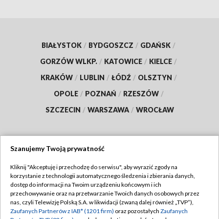
BIAŁYSTOK
/
BYDGOSZCZ
/
GDAŃSK
/
GORZÓW WLKP.
/
KATOWICE
/
KIELCE
/
KRAKÓW
/
LUBLIN
/
ŁÓDŹ
/
OLSZTYN
/
OPOLE
/
POZNAŃ
/
RZESZÓW
/
SZCZECIN
/
WARSZAWA
/
WROCŁAW
Szanujemy Twoją prywatność
Dołącz do nas:
Kliknij "Akceptuję i przechodzę do serwisu", aby wyrazić zgody na
korzystanie z technologii automatycznego śledzenia i zbierania danych,
TVP
dostęp do informacji na Twoim urządzeniu końcowym i ich
Abonament TVP
przechowywanie oraz na przetwarzanie Twoich danych osobowych przez
Regulamin TVP
nas, czyli Telewizję Polską S.A. w likwidacji (zwaną dalej również „TVP”),
Emisja w TVP
Zaufanych Partnerów z IAB* (1201 firm)
oraz pozostałych
Zaufanych
Polityka prywatności