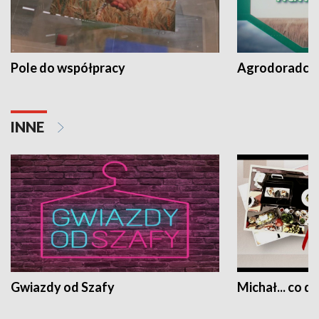
Pole do współpracy
Agrodoradcy 
INNE
Gwiazdy od Szafy
Michał... co dz